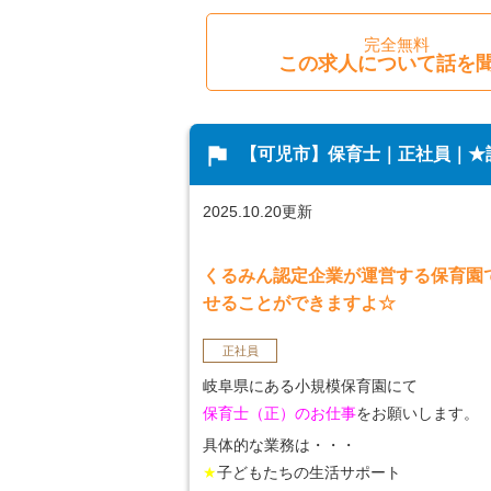
完全無料
この求人について話を
flag
【可児市】保育士｜正社員｜★託
2025.10.20更新
くるみん認定企業が運営する保育園
せることができますよ☆
正社員
岐阜県にある小規模保育園にて
保育士（正）のお仕事
をお願いします。
具体的な業務は・・・
★
子どもたちの生活サポート