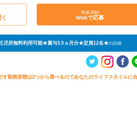
簡単30秒
聞く
Webで応募
児所無料利用可能★賞与3.5ヵ月分★定員12名★
の詳細
です勤務形態は2つから選べるのであなたのライフスタイルに