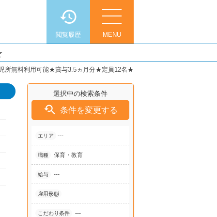
閲覧履歴
MENU
★
所無料利用可能★賞与3.5ヵ月分★定員12名★
選択中の検索条件

条件を変更する
---
エリア
保育・教育
職種
---
給与
---
雇用形態
---
こだわり条件