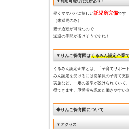
▼利用可能な託児所あり！
託児所完備
働くママパパに嬉しい
です
（未満児のみ）
親子通勤が可能なので
送迎の手間が省けそうですね！
▼りんご保育園は
くるみん認定企業
くるみん認定企業とは、「子育てサポー
みん認定を受けるには従業員の子育て支
実施など、一定の基準が設けられていて
得できます。厚労省も認めた働きやすい
◆りんご保育園について
▼アクセス