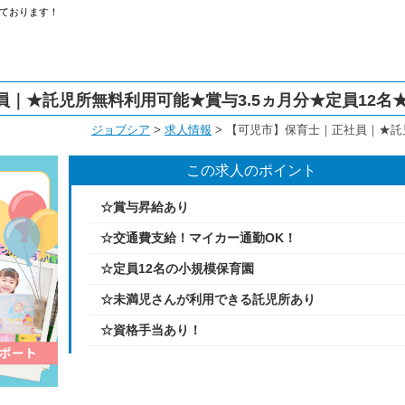
ております！
｜★託児所無料利用可能★賞与3.5ヵ月分★定員12名
ジョブシア
>
求人情報
>
【可児市】保育士｜正社員｜★託児
この求人のポイント
☆賞与昇給あり
☆交通費支給！マイカー通勤OK！
☆定員12名の小規模保育園
☆未満児さんが利用できる託児所あり
☆資格手当あり！