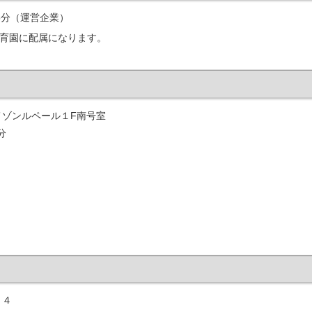
5分（運営企業）
ご保育園に配属になります。
ゾンルペール１F南号室
分
７４