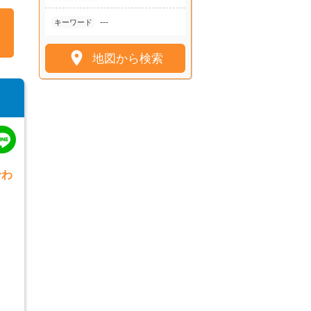
---
キーワード

地図から検索
合わ