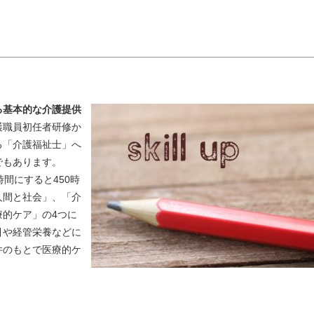
る基本的
な介護提供
護職員初任者研修か
る「介護福祉士」へ
でもあります。
間にすると450時
人間と社会」、「介
的ケア」の4つに
引や経管栄養などに
件のもとで医療的ケ