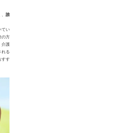
く、
誰
いてい
験の方
。介護
される
おすす