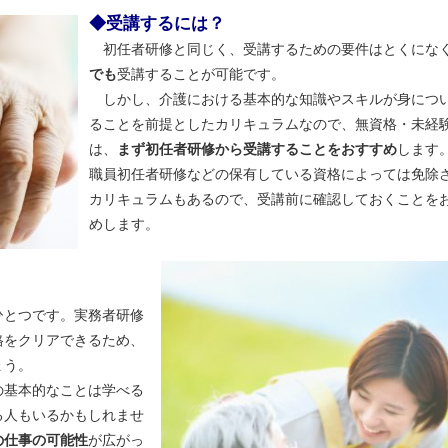
◆受講するには？
初任者研修と同じく、受講するための要件はとくにな
でも
受講することが可能です。
しかし、介護における基本的な知識やスキルが身につ
ることを前提としたカリキュラムなので、無資格・未経
は、
まず初任者研修から受講することをおすすめ
します
職員初任者研修などの保有している資格によっては免除
カリキュラムもあるので、受講前に確認しておくことを
めします。
ひとつです。実務者研修
格をクリアできるため、
ょう。
基本的なことは学べる
る人もいるかもしれませ
の仕事の可能性
が広がっ