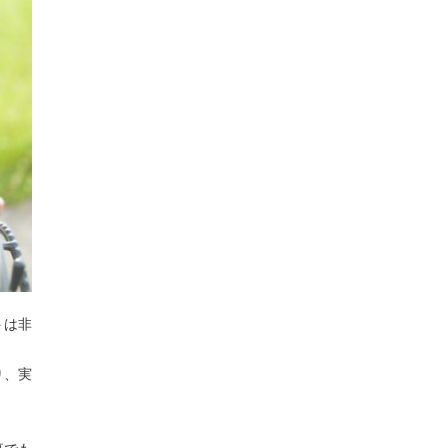
トは非
り、実