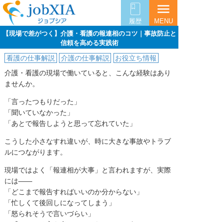
menu
履歴
MENU
【現場で差がつく】介護・看護の報連相のコツ｜事故防止と
信頼を高める実践術
看護の仕事解説
介護の仕事解説
お役立ち情報
介護・看護の現場で働いていると、こんな経験はあり
ませんか。
「言ったつもりだった」
「聞いていなかった」
「あとで報告しようと思って忘れていた」
こうした小さなすれ違いが、時に大きな事故やトラブ
ルにつながります。
現場ではよく「報連相が大事」と言われますが、実際
には――
「どこまで報告すればいいのか分からない」
「忙しくて後回しになってしまう」
「怒られそうで言いづらい」