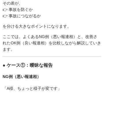
その差が、
👉 事故を防ぐか
👉 事故につながるか
を分ける大きなポイントになります。
ここでは、よくあるNG例（悪い報連相）と、改善さ
れたOK例（良い報連相）を比較しながら解説していき
ます。
● ケース①：曖昧な報告
NG例（悪い報連相）
「A様、ちょっと様子が変です」
「なんか元気ない感じです」
一見すると報告しているように見えますが、
この伝え方では受け手が判断できません。
・何がどう変なのか
・いつからなのか