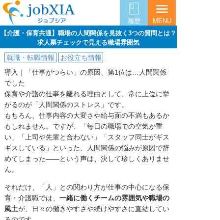
menu
履歴
MENU
【介護・保育共通】職場の人間関係を見抜く3つの質問とは？
求人票チェックで見える職場雰囲気
就職・転職情報
お役立ち情報
導入｜「仕事がつらい」の原因、第1位は…人間関係
でした
保育や介護の仕事を離れる理由として、常に上位に挙
がるのが「人間関係のストレス」です。
もちろん、仕事内容の大変さや給与面の不満もあるか
もしれません。ですが、「毎日の職場での空気が重
い」「上司や先輩と合わない」「スタッフ同士がギス
ギスしている」といった、人間関係の悩みが原因で辞
めてしまった――という声は、決して珍しくありませ
ん。
それだけ、「人」との関わり方が仕事の中心になる保
育・介護職では、
一緒に働くチームの雰囲気や職場の
風土
が、日々の働きやすさや続けやすさに直結してい
るのです。