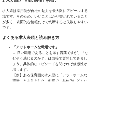
1. 求人票の「言葉の裏側」を読む
求人票は採用側が自社の魅力を最大限にアピールする
場です。そのため、いいことばかり書かれていること
が多く、表面的な情報だけで判断すると失敗しやすい
です。
よくある求人表現と読み解き方
「アットホームな職場です」
→ 良い職場であることを示す言葉ですが、「な
ぜそう感じるのか？」は面接で質問してみまし
ょう。具体的なエピソードを聞ければ信憑性が
増します。
【例】ある保育園の求人票に「アットホームな
職場」とありました。面接で「具体的にどんな
ことが『アットホーム』だと感じますか？」と
尋ねたところ、「子どもの誕生日にはスタッフ
皆でお祝いをしますし、園長も気軽に相談に乗
ってくれます」と答えが返ってきました。こう
した具体例がある職場は信頼度が高いです。