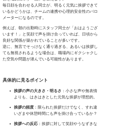
毎日顔を合わせる人同士が、明るく元気に挨拶できて
いるかどうかは、チームの連携や心理的安全性のバロ
メーターになるのです。
例えば、朝の出勤時にスタッフ同士が「おはようござ
います！」と笑顔で声を掛け合っていれば、日頃から
良好な関係が築かれていることが多いです。
逆に、無言でそっけなく通り過ぎる、あるいは挨拶し
ても無視されるような場合は、職場内にギクシャクし
た空気や問題が潜んでいる可能性があります。
具体的に見るポイント
挨拶の声の大きさ・明るさ
：小さな声や無表情
よりも、はきはきとした元気な挨拶が理想的。
挨拶の頻度
：限られた挨拶だけでなく、すれ違
いざまや休憩時間にも声を掛け合っているか？
挨拶への反応
：挨拶に対して笑顔やうなずきな