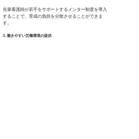
先輩看護師が若手をサポートするメンター制度を導入
することで、育成の負担を分散させることができま
す。
3.
働きやすい労働環境の提供
適切なシフト管理や休暇取得の推奨など、若手が心身
ともに健康に働ける環境を整えましょう。
5. まとめ
若手看護師の育成は、医療現場の未来を担う重要な取
り組みです。責任者として、個々の看護師の成長をサ
ポートするためには、計画的な育成ステップを踏むと
ともに、自身のスキル向上も欠かせません。適切な指
導と職場環境作りを通じて、若手看護師が安心して働
き、成長できる環境を提供していきましょう。
若手看護師の育成を通じて、組織全体の発展を目指す
責任者の皆様を心から応援します。