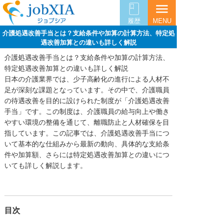
menu
履歴
MENU
介護処遇改善手当とは？支給条件や加算の計算方法、特定処
遇改善加算との違いも詳しく解説
介護処遇改善手当とは？支給条件や加算の計算方法、
特定処遇改善加算との違いも詳しく解説
日本の介護業界では、少子高齢化の進行による人材不
足が深刻な課題となっています。その中で、介護職員
の待遇改善を目的に設けられた制度が「介護処遇改善
手当」です。この制度は、介護職員の給与向上や働き
やすい環境の整備を通じて、離職防止と人材確保を目
指しています。この記事では、介護処遇改善手当につ
いて基本的な仕組みから最新の動向、具体的な支給条
件や加算額、さらには特定処遇改善加算との違いにつ
いても詳しく解説します。
目次