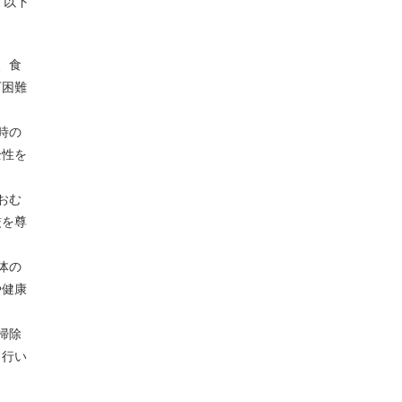
。以下
、食
下困難
時の
全性を
おむ
厳を尊
体の
や健康
掃除
も行い