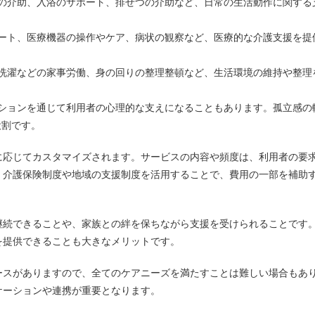
事の介助、入浴のサポート、排せつの介助など、日常の生活動作に関する
ポート、医療機器の操作やケア、病状の観察など、医療的な介護支援を提
や洗濯などの家事労働、身の回りの整理整頓など、生活環境の維持や整理
ーションを通じて利用者の心理的な支えになることもあります。孤立感の
役割です。
に応じてカスタマイズされます。サービスの内容や頻度は、利用者の要
、介護保険制度や地域の支援制度を活用することで、費用の一部を補助
継続できることや、家族との絆を保ちながら支援を受けられることです
を提供できることも大きなメリットです。
ースがありますので、全てのケアニーズを満たすことは難しい場合もあ
ケーションや連携が重要となります。