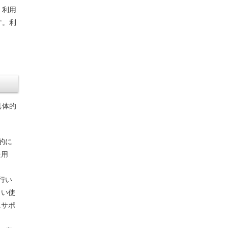
。利用
す。利
具体的
的に
服用
行い
しい使
にサポ