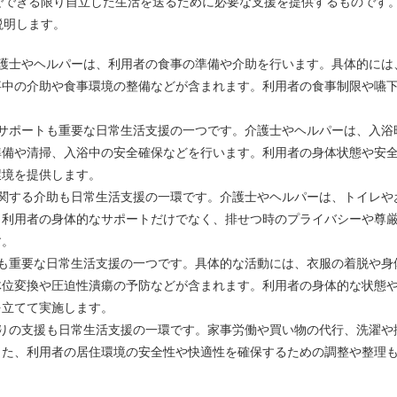
でできる限り自立した生活を送るために必要な支援を提供するものです
説明します。
介護士やヘルパーは、利用者の食事の準備や介助を行います。具体的には
事中の介助や食事環境の整備などが含まれます。利用者の食事制限や嚥
。
のサポートも重要な日常生活支援の一つです。介護士やヘルパーは、入浴
準備や清掃、入浴中の安全確保などを行います。利用者の身体状態や安
環境を提供します。
に関する介助も日常生活支援の一環です。介護士やヘルパーは、トイレや
。利用者の身体的なサポートだけでなく、排せつ時のプライバシーや尊
す。
アも重要な日常生活支援の一つです。具体的な活動には、衣服の着脱や身
体位変換や圧迫性潰瘍の予防などが含まれます。利用者の身体的な状態
を立てて実施します。
回りの支援も日常生活支援の一環です。家事労働や買い物の代行、洗濯や
また、利用者の居住環境の安全性や快適性を確保するための調整や整理