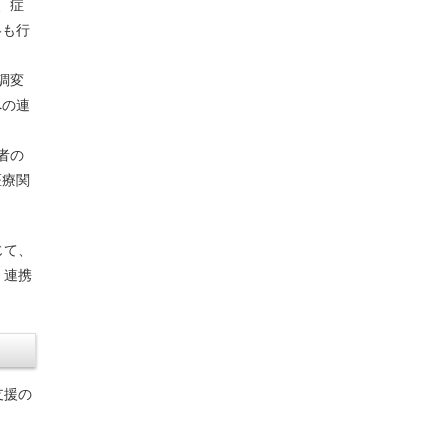
、症
絡も行
調変
への連
者の
医療関
じて、
。連携
支援の