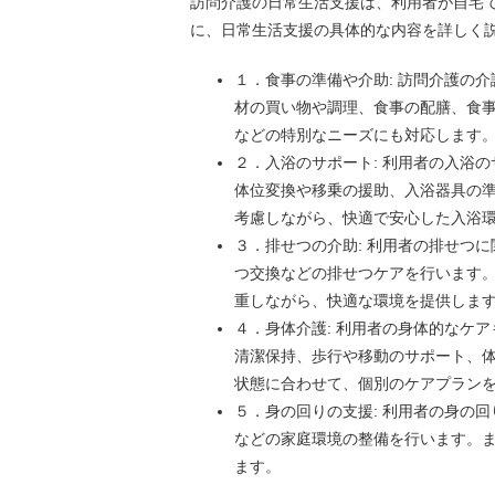
訪問介護の日常生活支援は、利用者が自宅
に、日常生活支援の具体的な内容を詳しく
１．食事の準備や介助: 訪問介護の
材の買い物や調理、食事の配膳、食
などの特別なニーズにも対応します
２．入浴のサポート: 利用者の入浴
体位変換や移乗の援助、入浴器具の
考慮しながら、快適で安心した入浴
３．排せつの介助: 利用者の排せつ
つ交換などの排せつケアを行います
重しながら、快適な環境を提供しま
４．身体介護: 利用者の身体的なケ
清潔保持、歩行や移動のサポート、
状態に合わせて、個別のケアプラン
５．身の回りの支援: 利用者の身の
などの家庭環境の整備を行います。
ます。