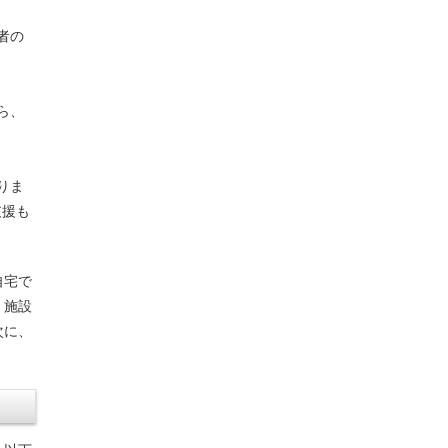
者の
ら、
りま
支援も
自宅で
、施設
次に、