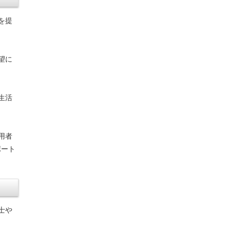
を提
望に
生活
用者
ポート
士や