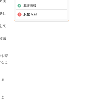
支援
看護情報
供し
お知らせ
を支
軽減
求や家
するこ
。ま
りま