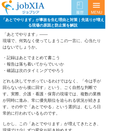
menu
履歴
MENU
「あとでやります」が事故を生む理由と対策｜先送りが増え
る現場の原因と防止策を解説
「あとでやります」――
現場で、何気なく使ってしまうこの一言に、心当たり
はないでしょうか。
・記録はあとでまとめて書こう
・報告は落ち着いてからでいいか
・確認は次のタイミングでやろう
どれも決してサボっているわけではなく、「今は手が
回らないから後に回す」という、ごく自然な判断で
す。実際、介護・看護・保育の現場では、複数の業務
が同時に進み、常に優先順位を迫られる状況が続きま
す。その中で「あとでやる」という選択は、むしろ日
常的に行われているものです。
しかし、この「あとでやります」が増えてきたとき、
現場では少しずつ変化が起き始めます。