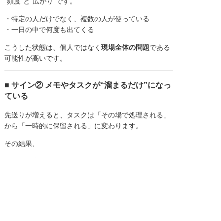
“頻度”と“広がり”です。
・特定の人だけでなく、複数の人が使っている
・一日の中で何度も出てくる
こうした状態は、個人ではなく
現場全体の問題
である
可能性が高いです。
■ サイン② メモやタスクが“溜まるだけ”になっ
ている
先送りが増えると、タスクは「その場で処理される」
から「一時的に保留される」に変わります。
その結果、
・メモが増える
・付箋が増える
・頭の中のタスクが増える
一見すると「きちんと管理している」ように見えます
が、