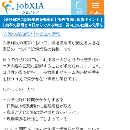
menu
履歴
MENU
【介護施設の記録業務を効率化】管理者向け改善ポイント｜
非効率の原因と今日からできる時短・質向上の仕組み化手法
介護の施設解説
お役立ち情報
介護施設の運営において、現場管理者が抱える大きな
課題の一つが「記録業務の負担」です。
日々の介護現場では、利用者一人ひとりの状態変化や
ケア内容を正確に記録することが求められます。これ
は介護の質を維持し、事故防止やチーム内の情報共有
を行ううえで欠かせない重要な業務です。
しかしその一方で、
・介護記録に時間がかかりすぎる
・日勤後や夜勤明けに書類業務が残る
・職員ごとに記録の質や書き方がバラバラ
・現場業務を圧迫してしまっている
といった問題が、多くの施設で慢性的に発生していま