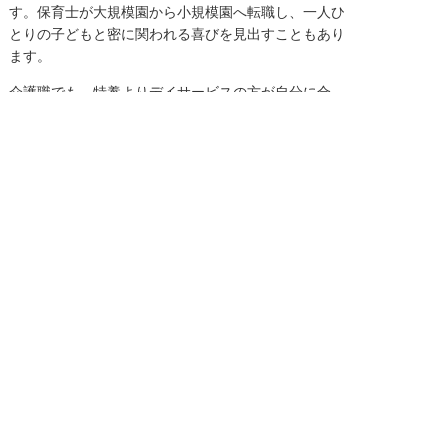
す。保育士が大規模園から小規模園へ転職し、一人ひ
とりの子どもと密に関われる喜びを見出すこともあり
ます。
介護職でも、特養よりデイサービスの方が自分に合
う、あるいは逆に医療色の強い施設の方がやりがいを
感じる、というように選択肢は幅広いのです。
東海地方の求人情報に強い「ジョブシア」を活用すれ
ば、地域に根ざした求人を比較しやすく、自分の価値
観や生活スタイルに合った職場を見つける手助けにな
ります。
まとめ：やりがいは「探し方」で変わる
やりがいを感じられないとき、それは決して「自分に
向いていない仕事」だと断定する理由にはなりませ
ん。日常の中の小さな出来事を見直す、仲間と気持ち
を共有する、学び直して視点を広げる、働き方を変え
る、しっかり休む――こうした工夫を積み重ねること
で、再びやりがいを取り戻すことができます。