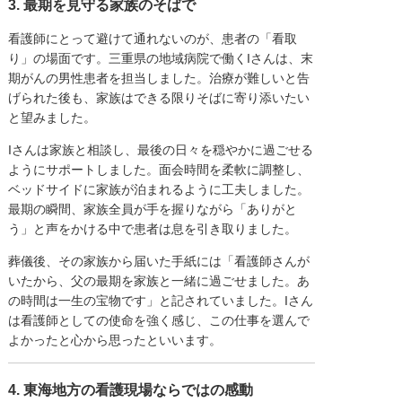
3. 最期を見守る家族のそばで
看護師にとって避けて通れないのが、患者の「看取
り」の場面です。三重県の地域病院で働くIさんは、末
期がんの男性患者を担当しました。治療が難しいと告
げられた後も、家族はできる限りそばに寄り添いたい
と望みました。
Iさんは家族と相談し、最後の日々を穏やかに過ごせる
ようにサポートしました。面会時間を柔軟に調整し、
ベッドサイドに家族が泊まれるように工夫しました。
最期の瞬間、家族全員が手を握りながら「ありがと
う」と声をかける中で患者は息を引き取りました。
葬儀後、その家族から届いた手紙には「看護師さんが
いたから、父の最期を家族と一緒に過ごせました。あ
の時間は一生の宝物です」と記されていました。Iさん
は看護師としての使命を強く感じ、この仕事を選んで
よかったと心から思ったといいます。
4. 東海地方の看護現場ならではの感動