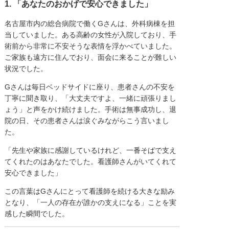
1. 「あなたのおかげで安心できました」
名古屋市内の総合病院で働くGさんは、外科病棟を担
当していました。ある高齢の女性が入院しており、手
術前から非常に不安そうな表情を浮かべていました。
ご家族も遠方に住んでおり、面会に来ることが難しい
状況でした。
Gさんは毎日ベッドサイドに座り、患者さんの不安を
丁寧に聞き取り、「大丈夫ですよ、一緒に頑張りまし
ょう」と声をかけ続けました。手術は無事成功し、退
院の日、その患者さんは涙ぐみながらこう言いまし
た。
「先生や家族に感謝しているけれど、一番そばで支え
てくれたのはあなたでした。看護師さんがいてくれて
安心できました」
この言葉はGさんにとって看護師を続ける大きな励み
となり、「一人の存在が誰かの支えになる」ことを実
感した瞬間でした。