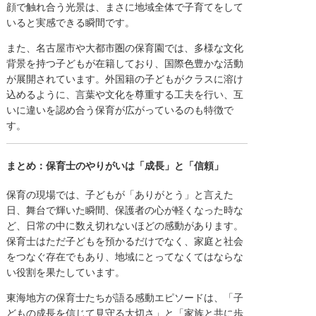
顔で触れ合う光景は、まさに地域全体で子育てをして
いると実感できる瞬間です。
また、名古屋市や大都市圏の保育園では、多様な文化
背景を持つ子どもが在籍しており、国際色豊かな活動
が展開されています。外国籍の子どもがクラスに溶け
込めるように、言葉や文化を尊重する工夫を行い、互
いに違いを認め合う保育が広がっているのも特徴で
す。
まとめ：保育士のやりがいは「成長」と「信頼」
保育の現場では、子どもが「ありがとう」と言えた
日、舞台で輝いた瞬間、保護者の心が軽くなった時な
ど、日常の中に数え切れないほどの感動があります。
保育士はただ子どもを預かるだけでなく、家庭と社会
をつなぐ存在でもあり、地域にとってなくてはならな
い役割を果たしています。
東海地方の保育士たちが語る感動エピソードは、「子
どもの成長を信じて見守る大切さ」と「家族と共に歩