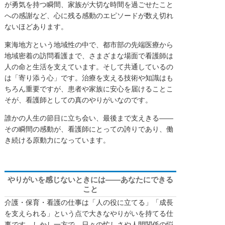
が勇気を持つ瞬間、家族が大切な時間を過ごせたこと
への感謝など、心に残る感動のエピソードが数え切れ
ないほどあります。
東海地方という地域性の中で、都市部の先端医療から
地域密着の訪問看護まで、さまざまな場面で看護師は
人の命と生活を支えています。そして共通しているの
は「寄り添う心」です。治療を支える技術や知識はも
ちろん重要ですが、患者や家族に安心を届けることこ
そが、看護師としての真のやりがいなのです。
誰かの人生の節目に立ち会い、最後まで支えきる――
その瞬間の感動が、看護師にとっての誇りであり、働
き続ける原動力になっています。
やりがいを感じないときには——あなたにできる
こと
介護・保育・看護の仕事は「人の役に立てる」「成長
を支えられる」という点で大きなやりがいを持てる仕
事です。しかし一方で、日々の忙しさや人間関係の悩