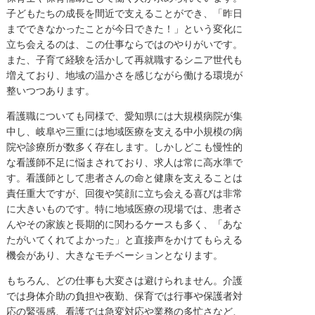
子どもたちの成長を間近で支えることができ、「昨日
までできなかったことが今日できた！」という変化に
立ち会えるのは、この仕事ならではのやりがいです。
また、子育て経験を活かして再就職するシニア世代も
増えており、地域の温かさを感じながら働ける環境が
整いつつあります。
看護職についても同様で、愛知県には大規模病院が集
中し、岐阜や三重には地域医療を支える中小規模の病
院や診療所が数多く存在します。しかしどこも慢性的
な看護師不足に悩まされており、求人は常に高水準で
す。看護師として患者さんの命と健康を支えることは
責任重大ですが、回復や笑顔に立ち会える喜びは非常
に大きいものです。特に地域医療の現場では、患者さ
んやその家族と長期的に関わるケースも多く、「あな
たがいてくれてよかった」と直接声をかけてもらえる
機会があり、大きなモチベーションとなります。
もちろん、どの仕事も大変さは避けられません。介護
では身体介助の負担や夜勤、保育では行事や保護者対
応の緊張感、看護では急変対応や業務の多忙さなど、