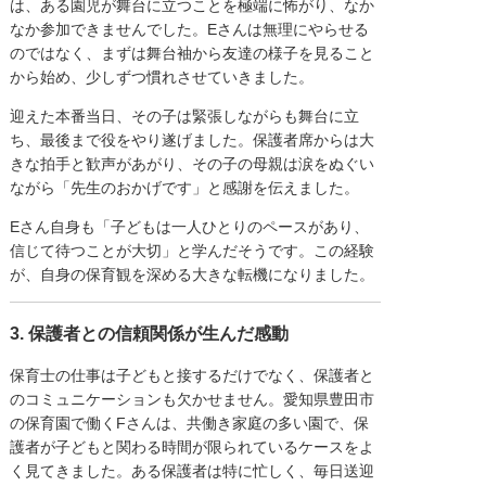
は、ある園児が舞台に立つことを極端に怖がり、なか
なか参加できませんでした。Eさんは無理にやらせる
のではなく、まずは舞台袖から友達の様子を見ること
から始め、少しずつ慣れさせていきました。
迎えた本番当日、その子は緊張しながらも舞台に立
ち、最後まで役をやり遂げました。保護者席からは大
きな拍手と歓声があがり、その子の母親は涙をぬぐい
ながら「先生のおかげです」と感謝を伝えました。
Eさん自身も「子どもは一人ひとりのペースがあり、
信じて待つことが大切」と学んだそうです。この経験
が、自身の保育観を深める大きな転機になりました。
3. 保護者との信頼関係が生んだ感動
保育士の仕事は子どもと接するだけでなく、保護者と
のコミュニケーションも欠かせません。愛知県豊田市
の保育園で働くFさんは、共働き家庭の多い園で、保
護者が子どもと関わる時間が限られているケースをよ
く見てきました。ある保護者は特に忙しく、毎日送迎