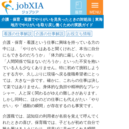
menu
履歴
MENU
介護・保育・看護でやりがいを見失ったときの対処法｜東海
地方でやりがいを取り戻し働くための実践ガイド
看護の仕事解説
介護の仕事解説
お役立ち情報
介護・保育・看護という仕事に興味を持っている方の
中には、「やりがいはあると聞くけれど、本当に自分
にもできるのだろうか」「体力的に厳しくないか」
「人間関係で悩まないだろうか」といった不安を抱い
ている人も少なくありません。特に初めて挑戦しよう
とする方や、久しぶりに現場へ戻る復職希望者にとっ
ては、大きな一歩です。確かに、これらの仕事は決し
て楽ではありません。身体的な負担や精神的なプレッ
シャー、人と深く関わるがゆえの難しさがあります。
しかし同時に、ほかのどの仕事にも代えがたい「やり
がい」や「感動の瞬間」が存在するのも事実です。
介護職では、認知症の利用者が名前を覚えて呼んでく
れたときの喜び。保育職では、子どもが初めて自分で
靴を履けるようになり、得意げに見せてくれる瞬間。