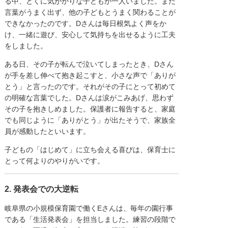
る中、とくに気がかりな子どもが一人いました。まだ
言葉がうまく出ず、他の子どもとうまく関わることが
できなかったのです。Dさんは毎日根気よく声をか
け、一緒に遊び、安心して気持ちを出せるように工夫
をしました。
ある日、その子が転んで泣いてしまったとき、Dさん
が手を差し伸べて抱き起こすと、小さな声で「ありが
とう」と言ったのです。それがその子にとって初めて
の明確な言葉でした。Dさんは涙がこみあげ、思わず
その子を抱きしめました。保護者に報告すると、家庭
でも同じように「ありがとう」が出たそうで、家族全
員が感動したといいます。
子どもの「はじめて」に立ち会える喜びは、保育士に
とって何よりのやりがいです。
2. 発表会での大逆転
岐阜県の小規模保育園で働くEさんは、毎年の園行事
である「生活発表会」を担当しました。練習の段階で