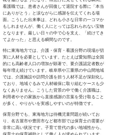
看護職では、患者さんが回復して退院する際に「本当
にありがとう」と涙ながらに感謝を伝えてくれる場
面。こうした出来事は、どれも小さな日常の一コマか
もしれませんが、働く人にとっては忘れられない宝物
となります。厳しい日々の中で心を支え、「続けてき
てよかった」と思える瞬間なのです。
特に東海地方では、介護・保育・看護分野の現場が切
実に人材を必要としています。たとえば愛知県は全国
的にも高齢者人口の増加が顕著で、要介護認定者数が
毎年増え続けています。岐阜県や三重県の中山間地域
では、介護施設や訪問介護を担う人材不足が深刻化し
ており、地域ぐるみで人材確保に取り組むケースも少
なくありません。こうした背景の中で働く介護職は、
利用者やその家族から直接感謝の言葉を受け取ること
が多く、やりがいを実感しやすいのが特徴です。
保育分野でも、東海地方は待機児童問題が続いてお
り、名古屋市や豊田市など都市部では保育士の需要が
非常に高い状況です。子育て世代の多い地域性から、
保育士や保育補助として働く人が求められています。