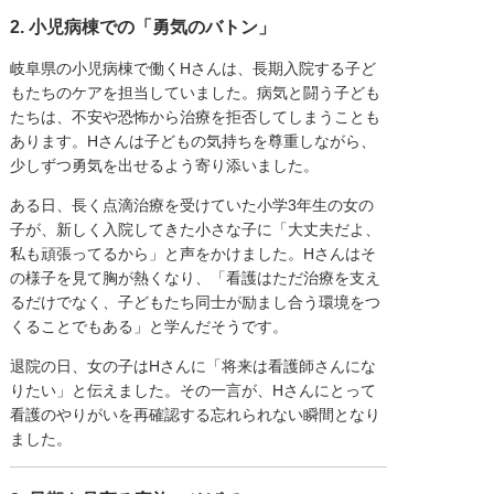
2. 小児病棟での「勇気のバトン」
岐阜県の小児病棟で働くHさんは、長期入院する子ど
もたちのケアを担当していました。病気と闘う子ども
たちは、不安や恐怖から治療を拒否してしまうことも
あります。Hさんは子どもの気持ちを尊重しながら、
少しずつ勇気を出せるよう寄り添いました。
ある日、長く点滴治療を受けていた小学3年生の女の
子が、新しく入院してきた小さな子に「大丈夫だよ、
私も頑張ってるから」と声をかけました。Hさんはそ
の様子を見て胸が熱くなり、「看護はただ治療を支え
るだけでなく、子どもたち同士が励まし合う環境をつ
くることでもある」と学んだそうです。
退院の日、女の子はHさんに「将来は看護師さんにな
りたい」と伝えました。その一言が、Hさんにとって
看護のやりがいを再確認する忘れられない瞬間となり
ました。