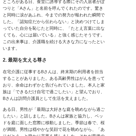
ところがある日、食堂に誘導する際にその入居者がぽ
つりと「Aさん」と名前を呼んでくれたのです。驚き
と同時に涙があふれ、今までの努力が報われた瞬間で
した。「認知症だから伝わらない」と決めつけてしま
っていた自分を恥じたと同時に、「たとえ言葉に出な
くても、心には届いている」と強く感じたそうです。
この出来事は、介護職を続ける大きな力になったとい
います。
2. 最期を支える尊さ
在宅介護に従事するBさんは、終末期の利用者を担当
することがありました。ある高齢男性はがんを患って
おり、余命はわずかと告げられていました。本人と家
族は「できるだけ自宅で過ごしたい」と望んでおり、
Bさんは訪問介護員として生活を支えました。
ある日、男性が「最期は大好きな庭を眺めながら過ご
したい」と話しました。Bさんは家族と協力し、ベッ
ドを庭に面した窓際に移動しました。季節は春で、桜
が満開。男性は穏やかな笑顔で花を眺めながら、「あ
りがとう」と静かに言葉を残しました。それが最後の