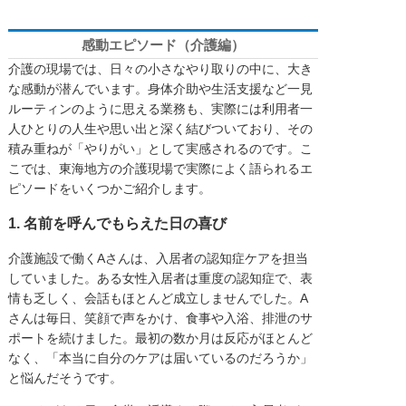
感動エピソード（介護編）
介護の現場では、日々の小さなやり取りの中に、大き
な感動が潜んでいます。身体介助や生活支援など一見
ルーティンのように思える業務も、実際には利用者一
人ひとりの人生や思い出と深く結びついており、その
積み重ねが「やりがい」として実感されるのです。こ
こでは、東海地方の介護現場で実際によく語られるエ
ピソードをいくつかご紹介します。
1. 名前を呼んでもらえた日の喜び
介護施設で働くAさんは、入居者の認知症ケアを担当
していました。ある女性入居者は重度の認知症で、表
情も乏しく、会話もほとんど成立しませんでした。A
さんは毎日、笑顔で声をかけ、食事や入浴、排泄のサ
ポートを続けました。最初の数か月は反応がほとんど
なく、「本当に自分のケアは届いているのだろうか」
と悩んだそうです。