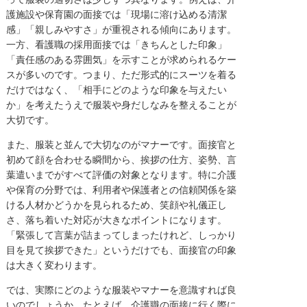
護施設や保育園の面接では「現場に溶け込める清潔
感」「親しみやすさ」が重視される傾向にあります。
一方、看護職の採用面接では「きちんとした印象」
「責任感のある雰囲気」を示すことが求められるケー
スが多いのです。つまり、ただ形式的にスーツを着る
だけではなく、「相手にどのような印象を与えたい
か」を考えたうえで服装や身だしなみを整えることが
大切です。
また、服装と並んで大切なのがマナーです。面接官と
初めて顔を合わせる瞬間から、挨拶の仕方、姿勢、言
葉遣いまでがすべて評価の対象となります。特に介護
や保育の分野では、利用者や保護者との信頼関係を築
ける人材かどうかを見られるため、笑顔や礼儀正し
さ、落ち着いた対応が大きなポイントになります。
「緊張して言葉が詰まってしまったけれど、しっかり
目を見て挨拶できた」というだけでも、面接官の印象
は大きく変わります。
では、実際にどのような服装やマナーを意識すれば良
いのでしょうか。たとえば、介護職の面接に行く際に