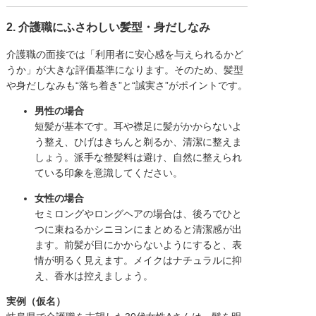
2. 介護職にふさわしい髪型・身だしなみ
介護職の面接では「利用者に安心感を与えられるかど
うか」が大きな評価基準になります。そのため、髪型
や身だしなみも“落ち着き”と“誠実さ”がポイントです。
男性の場合
短髪が基本です。耳や襟足に髪がかからないよ
う整え、ひげはきちんと剃るか、清潔に整えま
しょう。派手な整髪料は避け、自然に整えられ
ている印象を意識してください。
女性の場合
セミロングやロングヘアの場合は、後ろでひと
つに束ねるかシニヨンにまとめると清潔感が出
ます。前髪が目にかからないようにすると、表
情が明るく見えます。メイクはナチュラルに抑
え、香水は控えましょう。
実例（仮名）