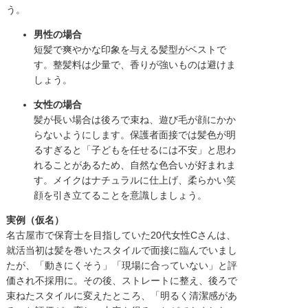
う。
男性の場合
短髪で爽やかな印象を与える髪型がベストで
す。整髪料は少量で、香りが強いものは避けま
しょう。
女性の場合
髪が長い場合は後ろで束ね、遊び毛が顔にかか
らないようにします。保護者面接では髪色が明
るすぎると「子どもを任せるには不安」と思わ
れることがあるため、自然な色合いが好まれま
す。メイクはナチュラルに仕上げ、柔らかい笑
顔を引き立てることを意識しましょう。
実例（仮名）
名古屋市で保育士を目指していた20代女性Cさんは、
就活当初は髪を巻いたスタイルで面接に臨んでいまし
たが、「動きにくそう」「現場に合っていない」と評
価され不採用に。その後、ストレートに整え、後ろで
束ねたスタイルに変えたところ、「明るく清潔感があ