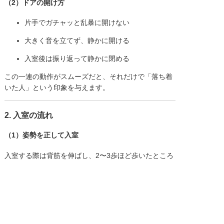
（2）ドアの開け方
片手でガチャッと乱暴に開けない
大きく音を立てず、静かに開ける
入室後は振り返って静かに閉める
この一連の動作がスムーズだと、それだけで「落ち着
いた人」という印象を与えます。
2. 入室の流れ
（1）姿勢を正して入室
入室する際は背筋を伸ばし、2〜3歩ほど歩いたところ
で立ち止まります。ドア付近で立ち止まるのは落ち着
きがなく見えるため、必ず部屋の中央に近い位置に進
みましょう。
（2）挨拶とお辞儀