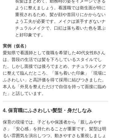
長髪はまとめて、勤務時の姿をイメージできる
ように整えましょう。看護職では衛生面が特に
重視されるため、髪が顔や首回りにかからない
よう工夫が必要です。メイクは派手すぎないナ
チュラルメイクで、口紅は落ち着いた色を選ぶ
と好印象です。
実例（仮名）
愛知県で看護師として復職を希望した40代女性Bさん
は、普段の生活では髪を下ろしているスタイルでし
た。しかし面接では後ろでまとめ、ナチュラルメイク
に整えて臨んだところ、「落ち着いた印象」「現場に
ふさわしい」と高評価を得て採用に結びつきました。
本人も「外見を整えただけで自信を持って面接に臨め
た」と話しています。
4. 保育職にふさわしい髪型・身だしなみ
保育の現場では、子どもや保護者から「親しみやす
さ」「安心感」を持たれることが重要です。髪型は明
るい雰囲気を演出しつつ、動きやすさも重視しましょ