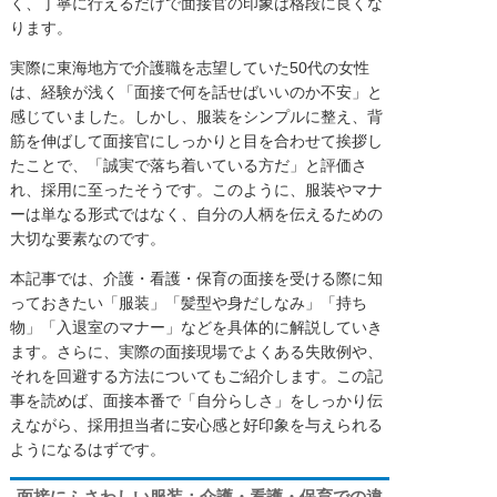
く、丁寧に行えるだけで面接官の印象は格段に良くな
ります。
実際に東海地方で介護職を志望していた50代の女性
は、経験が浅く「面接で何を話せばいいのか不安」と
感じていました。しかし、服装をシンプルに整え、背
筋を伸ばして面接官にしっかりと目を合わせて挨拶し
たことで、「誠実で落ち着いている方だ」と評価さ
れ、採用に至ったそうです。このように、服装やマナ
ーは単なる形式ではなく、自分の人柄を伝えるための
大切な要素なのです。
本記事では、介護・看護・保育の面接を受ける際に知
っておきたい「服装」「髪型や身だしなみ」「持ち
物」「入退室のマナー」などを具体的に解説していき
ます。さらに、実際の面接現場でよくある失敗例や、
それを回避する方法についてもご紹介します。この記
事を読めば、面接本番で「自分らしさ」をしっかり伝
えながら、採用担当者に安心感と好印象を与えられる
ようになるはずです。
面接にふさわしい服装：介護・看護・保育での違