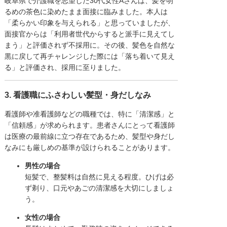
岐阜県で介護職を志望した30代女性Aさんは、髪を明
るめの茶色に染めたまま面接に臨みました。本人は
「柔らかい印象を与えられる」と思っていましたが、
面接官からは「利用者世代からすると派手に見えてし
まう」と評価されず不採用に。その後、髪色を自然な
黒に戻して再チャレンジした際には「落ち着いて見え
る」と評価され、採用に至りました。
3. 看護職にふさわしい髪型・身だしなみ
看護師や准看護師などの職種では、特に「清潔感」と
「信頼感」が求められます。患者さんにとって看護師
は医療の最前線に立つ存在であるため、髪型や身だし
なみにも厳しめの基準が設けられることがあります。
男性の場合
短髪で、整髪料は自然に見える程度。ひげは必
ず剃り、口元やあごの清潔感を大切にしましょ
う。
女性の場合