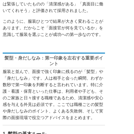
は緊張していたものの「清潔感がある」「真面目に働
いてくれそう」と評価されて採用されました。
このように、服装ひとつで結果が大きく変わることが
あります。だからこそ「面接官が何を見ているか」を
意識して服装を選ぶことが成功への第一歩なのです。
髪型・身だしなみ：第一印象を左右する重要ポイ
ント
服装と並んで、面接で強く印象に残るのが「髪型」や
「身だしなみ」です。人は相手と会った瞬間、わずか
数秒で第一印象を判断すると言われています。特に介
護・看護・保育といった仕事は、利用者や子ども、そ
のご家族と日々接する職種であるため、清潔感や安心
感を与える外見は必須です。ここでは職種ごとの髪型
や身だしなみのポイント、よくある失敗例、そして実
際の面接現場で役立つアドバイスをまとめます。
1. 髪型の基本ルール