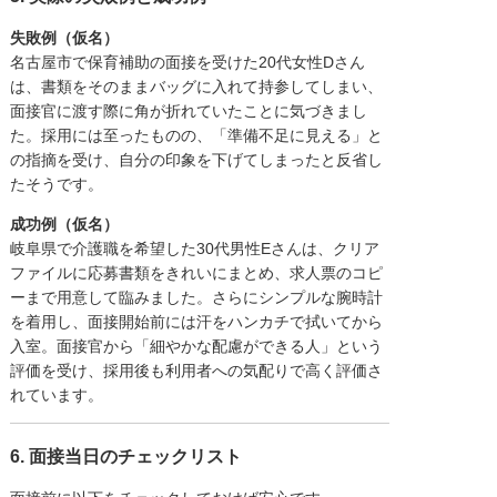
失敗例（仮名）
名古屋市で保育補助の面接を受けた20代女性Dさん
は、書類をそのままバッグに入れて持参してしまい、
面接官に渡す際に角が折れていたことに気づきまし
た。採用には至ったものの、「準備不足に見える」と
の指摘を受け、自分の印象を下げてしまったと反省し
たそうです。
成功例（仮名）
岐阜県で介護職を希望した30代男性Eさんは、クリア
ファイルに応募書類をきれいにまとめ、求人票のコピ
ーまで用意して臨みました。さらにシンプルな腕時計
を着用し、面接開始前には汗をハンカチで拭いてから
入室。面接官から「細やかな配慮ができる人」という
評価を受け、採用後も利用者への気配りで高く評価さ
れています。
6. 面接当日のチェックリスト