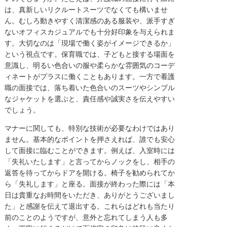
は、真新しいリクルートスーツでなくても構いませ
ん。むしろ動きやすく清潔感のある服装や、派手すぎ
ないオフィスカジュアルでも十分好印象を与えられま
す。大切なのは「現場で働く姿がイメージできるか」
という視点です。保育職では、子どもと接する場面を
意識し、明るい色合いの服や柔らかな雰囲気のコーデ
ィネートがプラスに働くこともあります。一方で看護
職の面接では、落ち着いた色合いのスーツやシンプル
なジャケットを選ぶと、責任感や誠実さを伝えやすい
でしょう。
マナーに関しても、特別な技術が必要なわけではあり
ません。基本的なポイントを押さえれば、誰でも安心
して面接に臨むことができます。例えば、入室時には
「失礼いたします」と言ってからノックをし、相手の
返答を待ってからドアを開ける。椅子を勧められてか
ら「失礼します」と座る。面接が終わった際には「本
日は貴重なお時間をいただき、ありがとうございまし
た」と感謝を伝えて退出する。これらはどれも当たり
前のことのようですが、意外と忘れてしまう人も多