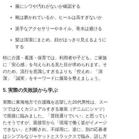
服にシワや汚れがないか確認する
靴は磨かれているか、ヒールは高すぎないか
派手なアクセサリーやネイル、香水は避ける
髪は清潔にまとめ、顔がはっきり見えるように
する
特に介護・看護・保育では、利用者や子ども、ご家族
に「安心感」を与えられる見た目が求められます。そ
のため、流行を意識しすぎるよりも「控えめ」「清
潔」「誠実」をキーワードに服装を整えましょう。
5. 実際の失敗談から学ぶ
実際に東海地方で介護職を志望した20代男性は、スー
ツではなくカジュアルすぎる服装（デニムにシャツ）
で面接に臨みました。「普段通りでいい」と思ってい
たそうですが、面接官から「現場で働く姿がイメージ
できない」と判断され、不採用に。逆に、別の応募者
はシンプルなジャケットとスラックスで臨み、話し方