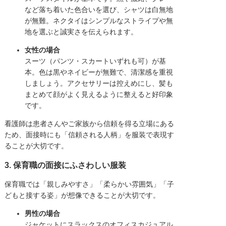
など落ち着いた色合いを選び、シャツは白無地
が無難。ネクタイはシンプルなストライプや無
地を選ぶと誠実さを伝えられます。
女性の場合
スーツ（パンツ・スカートいずれも可）が基
本。色は黒やネイビーが無難で、清潔感を重視
しましょう。アクセサリーは控えめにし、髪も
まとめて顔がよく見えるように整えると好印象
です。
看護師は患者さんやご家族から信頼を得る立場にある
ため、面接時にも「信頼される人柄」を服装で表現す
ることが大切です。
3. 保育職の面接にふさわしい服装
保育職では「親しみやすさ」「柔らかい雰囲気」「子
どもと接する姿」が想像できることが大切です。
男性の場合
ジャケットにスラックスのオフィスカジュアル