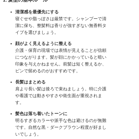
清潔感を最優先にする
寝ぐせや脂っぽさは厳禁です。シャンプーで清
潔に保ち、整髪料は香りが強すぎない無香料タ
イプを選びましょう。
顔がよく見えるように整える
介護・保育の現場では表情が見えることが信頼
につながります。髪が顔にかかっていると暗い
印象を与えかねません。前髪は短く整えるか、
ピンで留めるのがおすすめです。
長髪はまとめる
肩より長い髪は後ろで束ねましょう。特に介護
や看護では動きやすさや衛生面が重視されま
す。
髪色は落ち着いたトーンに
明るすぎるカラーや派手な色は避けるのが無難
です。自然な黒・ダークブラウン程度が好まし
いでしょう。