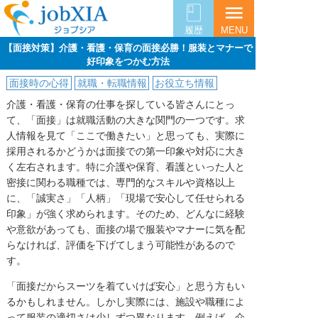
menu
履歴
MENU
【面接対策】介護・看護・保育の面接必勝！服装とマナーで
好印象をつかむ方法
面接時の心得
就職・転職情報
お役立ち情報
介護・看護・保育の仕事を探している皆さんにとっ
て、「面接」は就職活動の大きな関門の一つです。求
人情報を見て「ここで働きたい」と思っても、実際に
採用されるかどうかは面接での第一印象や対応に大き
く左右されます。特に介護や保育、看護といった人と
密接に関わる職種では、専門的なスキルや資格以上
に、「誠実さ」「人柄」「現場で安心して任せられる
印象」が強く求められます。そのため、どんなに経験
や意欲があっても、面接の場で服装やマナーに気を配
らなければ、評価を下げてしまう可能性があるので
す。
「面接だからスーツを着ていけば安心」と思う方もい
るかもしれません。しかし実際には、施設や職種によ
って服装の適切さは少しずつ異なります。例えば、介