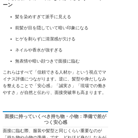
ーン
髪を染めすぎて派手に見える
前髪が目を隠していて暗い印象になる
ヒゲを剃らずに清潔感が欠ける
ネイルや香水が強すぎる
無表情や暗い顔つきで面接に臨む
これらはすべて「信頼できる人材か」という視点でマ
イナス評価につながります。逆に、髪型や身だしなみ
を整えることで「安心感」「誠実さ」「現場での働き
やすさ」が自然と伝わり、面接突破率も高まります。
面接に持っていくべき持ち物・小物：準備で差が
つく安心感
面接に臨む際、服装や髪型と同じくらい重要なのが
「持ち物や小物の準備」です。どれほど身だしなみが