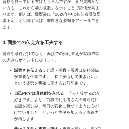
資格を持っている方はもちろんですが、まだ資格がな
い方も「これから学ぶ意欲」を示すことで評価が高ま
ります。例えば、履歴書に「2026年中に初任者研修受
講予定」と記載すれば、前向きな姿勢をアピールでき
ます。
4. 面接での伝え方を工夫する
待遇や条件だけでなく、面接での受け答えが就職成功
の大きなポイントになります。
誠実さを伝える
：介護・保育・看護は信頼関係
が重要な仕事です。「長く安心して働きたい」
という姿勢を明確に伝えると好印象です。
自己PRでは具体例を入れる
：「人と接するのが
好きです」より「前職で利用者さんの送迎時に
会話を楽しみ、毎日の変化に気づくように心が
けていました」といった実例を加えると説得力
が増します。
働ける条件を率直に話す
：夜勤が難しい、週3日