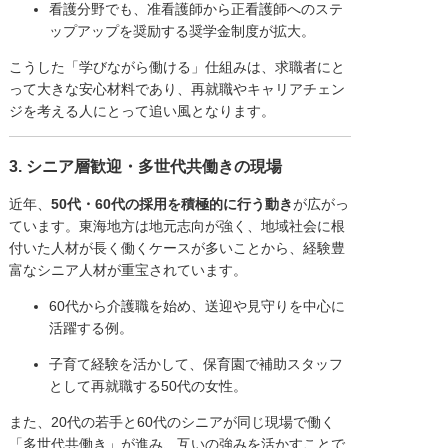
看護分野でも、准看護師から正看護師へのステ
ップアップを奨励する奨学金制度が拡大。
こうした「学びながら働ける」仕組みは、求職者にと
って大きな安心材料であり、再就職やキャリアチェン
ジを考える人にとって追い風となります。
3. シニア層歓迎・多世代共働きの現場
近年、
50代・60代の採用を積極的に行う動き
が広がっ
ています。東海地方は地元志向が強く、地域社会に根
付いた人材が長く働くケースが多いことから、経験豊
富なシニア人材が重宝されています。
60代から介護職を始め、送迎や見守りを中心に
活躍する例。
子育て経験を活かして、保育園で補助スタッフ
として再就職する50代の女性。
また、20代の若手と60代のシニアが同じ現場で働く
「多世代共働き」が進み、互いの強みを活かすことで