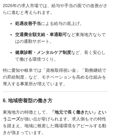
2026年の求人市場では、給与や手当の面での改善がさ
らに進むと考えられます。
処遇改善手当
による給与の底上げ。
交通費全額支給・車通勤可
など東海地方ならで
はの通勤サポート。
健康診断・メンタルケア制度
など、長く安心し
て働ける環境づくり。
特に愛知や岐阜では「資格取得祝い金」「勤務継続で
の昇給制度」など、モチベーションを高める仕組みを
導入する事業所が増えています。
6. 地域密着型の働き方
東海地方の特徴として、
「地元で長く働きたい」とい
うニーズ
が強い点が挙げられます。求人側もその特性
を踏まえ、地域に根差した職場環境をアピールする動
きが強まっています。