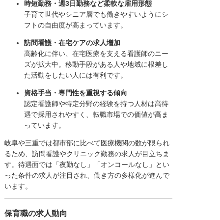
時短勤務・週3日勤務など柔軟な雇用形態
子育て世代やシニア層でも働きやすいようにシ
フトの自由度が高まっています。
訪問看護・在宅ケアの求人増加
高齢化に伴い、在宅医療を支える看護師のニー
ズが拡大中。移動手段がある人や地域に根差し
た活動をしたい人には有利です。
資格手当・専門性を重視する傾向
認定看護師や特定分野の経験を持つ人材は高待
遇で採用されやすく、転職市場での価値が高ま
っています。
岐阜や三重では都市部に比べて医療機関の数が限られ
るため、訪問看護やクリニック勤務の求人が目立ちま
す。待遇面では「夜勤なし」「オンコールなし」とい
った条件の求人が注目され、働き方の多様化が進んで
います。
保育職の求人動向