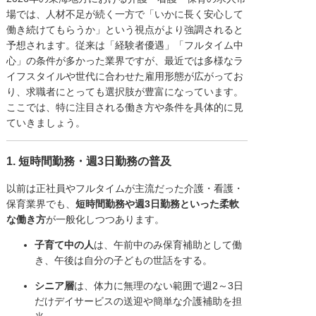
場では、人材不足が続く一方で「いかに長く安心して
働き続けてもらうか」という視点がより強調されると
予想されます。従来は「経験者優遇」「フルタイム中
心」の条件が多かった業界ですが、最近では多様なラ
イフスタイルや世代に合わせた雇用形態が広がってお
り、求職者にとっても選択肢が豊富になっています。
ここでは、特に注目される働き方や条件を具体的に見
ていきましょう。
1. 短時間勤務・週3日勤務の普及
以前は正社員やフルタイムが主流だった介護・看護・
保育業界でも、
短時間勤務や週3日勤務といった柔軟
な働き方
が一般化しつつあります。
子育て中の人
は、午前中のみ保育補助として働
き、午後は自分の子どもの世話をする。
シニア層
は、体力に無理のない範囲で週2～3日
だけデイサービスの送迎や簡単な介護補助を担