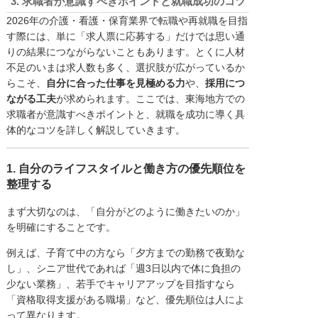
3. 求職者が意識すべきポイントと就職成功のコツ
2026年の介護・看護・保育業界で転職や再就職を目指
す際には、単に「求人票に応募する」だけでは思い通
りの結果につながらないこともあります。とくに人材
不足のいまは求人数も多く、選択肢が広がっているか
らこそ、
自分に合った仕事を見極める力
や、
採用につ
ながる工夫
が求められます。ここでは、東海地方での
求職者が意識すべきポイントと、就職を成功に導く具
体的なコツを詳しく解説していきます。
1. 自分のライフスタイルと働き方の優先順位を
整理する
まず大切なのは、「自分がどのように働きたいのか」
を明確にすることです。
例えば、子育て中の方なら「夕方までの勤務で夜勤な
し」、シニア世代であれば「週3日以内で体に負担の
少ない業務」、若手でキャリアアップを目指すなら
「資格取得支援がある職場」など、優先順位は人によ
って異なります。