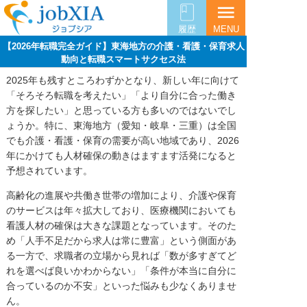
menu
履歴
MENU
【2026年転職完全ガイド】東海地方の介護・看護・保育求人
動向と転職スマートサクセス法
2025年も残すところわずかとなり、新しい年に向けて
「そろそろ転職を考えたい」「より自分に合った働き
方を探したい」と思っている方も多いのではないでし
ょうか。特に、東海地方（愛知・岐阜・三重）は全国
でも介護・看護・保育の需要が高い地域であり、2026
年にかけても人材確保の動きはますます活発になると
予想されています。
高齢化の進展や共働き世帯の増加により、介護や保育
のサービスは年々拡大しており、医療機関においても
看護人材の確保は大きな課題となっています。そのた
め「人手不足だから求人は常に豊富」という側面があ
る一方で、求職者の立場から見れば「数が多すぎてど
れを選べば良いかわからない」「条件が本当に自分に
合っているのか不安」といった悩みも少なくありませ
ん。