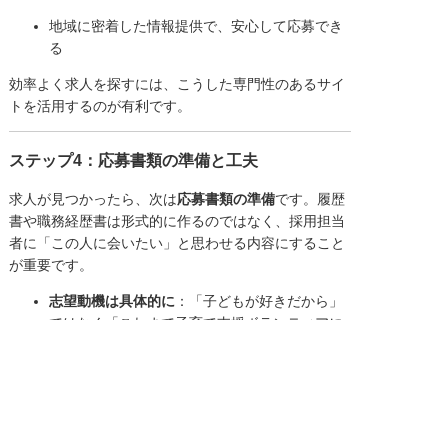
地域に密着した情報提供で、安心して応募でき
る
効率よく求人を探すには、こうした専門性のあるサイ
トを活用するのが有利です。
ステップ4：応募書類の準備と工夫
求人が見つかったら、次は
応募書類の準備
です。履歴
書や職務経歴書は形式的に作るのではなく、採用担当
者に「この人に会いたい」と思わせる内容にすること
が重要です。
志望動機は具体的に
：「子どもが好きだから」
ではなく「これまで子育て支援ボランティアに
参加しており、その経験を保育補助として活か
したい」など、実体験を盛り込む。
強みを明確にアピール
：介護では「体力に自信
がある」、看護では「急性期病院での経験があ
る」、保育では「長年の子育て経験を活かせ