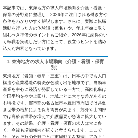
本記事では、東海地方の求人市場動向を介護・看護・
保育の分野別に整理し、2026年に注目される働き方や
条件をわかりやすく解説します。さらに、実際に転職
活動を行った方の体験談（仮名）や、年末年始に取り
組むべき準備のポイントもご紹介。2026年に納得のい
く転職を実現したい方にとって、役立つヒントを詰め
込んだ内容となっています。
1. 東海地方の求人市場動向（介護・看護・保育
別）
東海地方（愛知・岐阜・三重）は、日本の中でも人口
構造や産業構造の特徴が色濃く出る地域です。自動車
産業を中心に経済が発展している一方で、高齢化率は
全国平均をやや上回り、地域ごとに大きな差があるの
も特徴です。都市部の名古屋市や豊田市周辺では共働
き世帯の増加による保育需要が高まり、郊外や山間部
では高齢者世帯が増えて介護需要が急速に拡大してい
ます。その結果、介護・看護・保育の求人は常に多
く、今後も増加傾向が続くと考えられます。ここで
は、それぞれの分野ごとに市場動向を整理してみまし