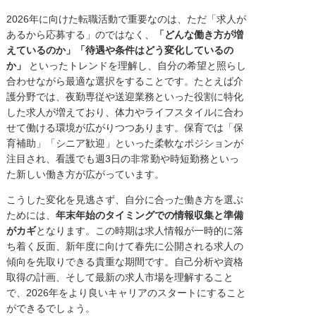
2026年に向けた転職活動で重要なのは、ただ「求人が
あるから応募する」のではなく、
「どんな働き方が増
えているのか」「待遇や条件はどう変化しているの
か」
といったトレンドを理解し、自分の希望と照らし
合わせながら最適な選択をすることです。たとえば介
護分野では、夜勤専従や送迎業務といった役割に特化
した求人が増えており、体力やライフスタイルに合わ
せて働ける環境が広がりつつあります。保育では「保
育補助」「シニア歓迎」といった柔軟なポジションが
注目され、看護でも週3日の非常勤や時短勤務といっ
た新しい働き方が広がっています。
こうした変化を見逃さず、自分に合った働き方を選ぶ
ためには、
年末年始のタイミングでの情報収集と準備
がカギ
となります。この時期は求人情報が一時的に落
ち着く反面、新年度に向けて春先に公開される求人の
傾向を先取りできる貴重な期間です。自己分析や資格
取得の計画、そして最新の求人市場を理解すること
で、2026年をより良いキャリアのスタートにすること
ができるでしょう。