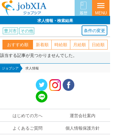
menu
履歴
MENU
求人情報・検索結果
条件の変更
豊川市
その他
おすすめ順
新着順
時給順
月給順
日給順
該当する記事が見つかりませんでした。
ジョブシア
求人情報
はじめての方へ
運営会社案内
よくあるご質問
個人情報保護方針