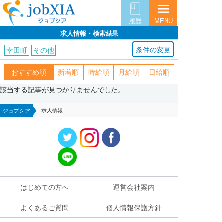
menu
履歴
MENU
求人情報・検索結果
条件の変更
幸田町
その他
おすすめ順
新着順
時給順
月給順
日給順
該当する記事が見つかりませんでした。
ジョブシア
求人情報
はじめての方へ
運営会社案内
よくあるご質問
個人情報保護方針