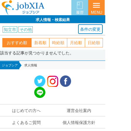
menu
履歴
MENU
求人情報・検索結果
条件の変更
知立市
その他
おすすめ順
新着順
時給順
月給順
日給順
該当する記事が見つかりませんでした。
ジョブシア
求人情報
はじめての方へ
運営会社案内
よくあるご質問
個人情報保護方針