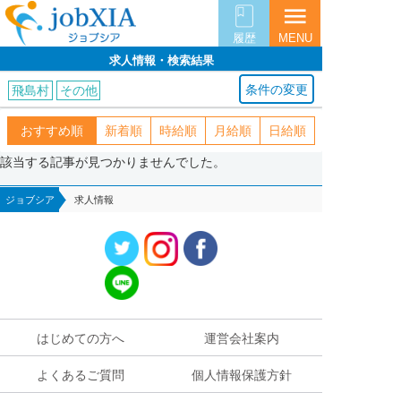
menu
履歴
MENU
求人情報・検索結果
条件の変更
飛島村
その他
おすすめ順
新着順
時給順
月給順
日給順
該当する記事が見つかりませんでした。
ジョブシア
求人情報
はじめての方へ
運営会社案内
よくあるご質問
個人情報保護方針