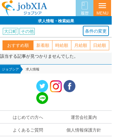
menu
履歴
MENU
求人情報・検索結果
条件の変更
大口町
その他
おすすめ順
新着順
時給順
月給順
日給順
該当する記事が見つかりませんでした。
ジョブシア
求人情報
はじめての方へ
運営会社案内
よくあるご質問
個人情報保護方針