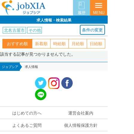
menu
履歴
MENU
求人情報・検索結果
条件の変更
北名古屋市
その他
おすすめ順
新着順
時給順
月給順
日給順
該当する記事が見つかりませんでした。
ジョブシア
求人情報
はじめての方へ
運営会社案内
よくあるご質問
個人情報保護方針