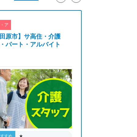
・ア
正社員
田原市】サ高住・介護
【羽島市】障が
・パート・アルバイト
介護職・正社員
★
★★★
おすすめ
おすすめ