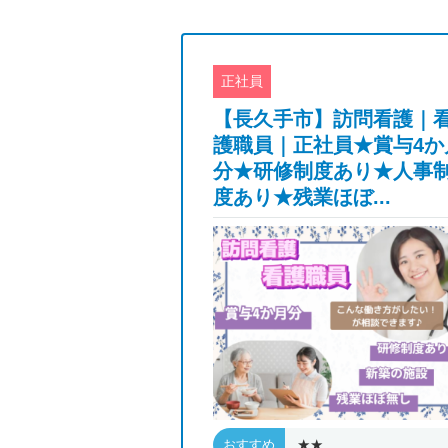
正社員
】訪問看護・理
【長久手市】訪問看護｜
ート｜週1日～
護職員｜正社員★賞与4か
600円～｜直行直
分★研修制度あり★人事
度あり★残業ほぼ...
★★
おすすめ