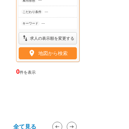
---
雇用形態
---
こだわり条件
---
キーワード

求人の表示順を変更する

地図から検索
0
件を表示
全て見る
west
east