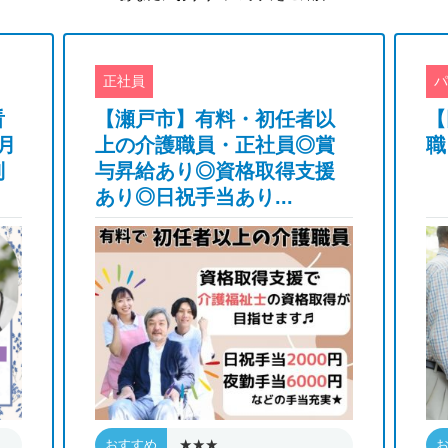
正社員
パ
看
【瀬戸市】有料・初任者以
【
月
上の介護職員・正社員◎賞
職
制
与昇給あり◎資格取得支援
あり◎日祝手当あり...
★★★
おすすめ