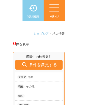
閲覧履歴
MENU
ジョブシア
>
求人情報
0
件を表示
選択中の検索条件

条件を変更する
南区
エリア
その他
職種
---
給与