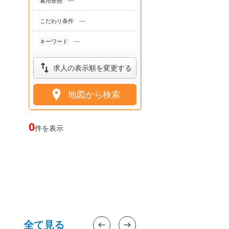
---
雇用形態
---
こだわり条件
---
キーワード

求人の表示順を変更する

地図から検索
0
件を表示
全て見る
west
east