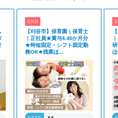
正社員
正
ム
【刈谷市】保育園｜保育士
【
バ
｜正社員★賞与4.45か月分
｜
者
★時短固定・シフト固定勤
研
務OK★残業ほ...
ほ
★★
おすすめ