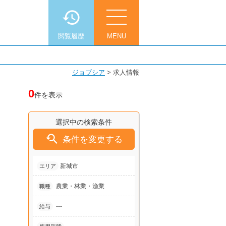
閲覧履歴
MENU
ジョブシア
>
求人情報
0
件を表示
選択中の検索条件

条件を変更する
新城市
エリア
農業・林業・漁業
職種
---
給与