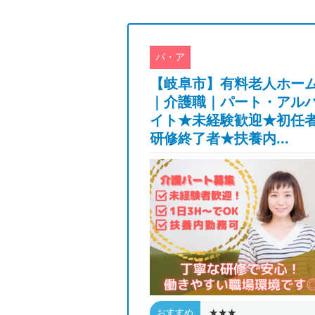
パ・ア
病院★看護師★
【岐阜市】有料老人ホー
正社員★日勤の
｜介護職｜パート・アル
資格取得支援あ
イト★未経験歓迎★初任
修...
研修終了者★扶養内...
★
★★★
おすすめ