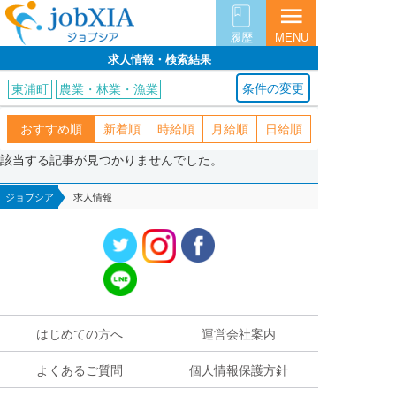
menu
履歴
MENU
求人情報・検索結果
条件の変更
東浦町
農業・林業・漁業
おすすめ順
新着順
時給順
月給順
日給順
該当する記事が見つかりませんでした。
ジョブシア
求人情報
はじめての方へ
運営会社案内
よくあるご質問
個人情報保護方針