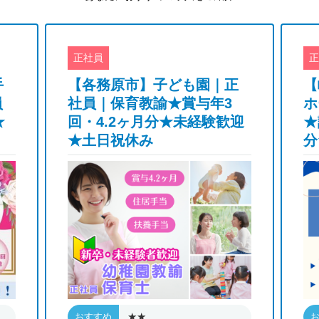
正社員
正
手
【各務原市】子ども園｜正
【
員
社員｜保育教諭★賞与年3
ホ
★
回・4.2ヶ月分★未経験歓迎
★
★土日祝休み
分
★★
おすすめ