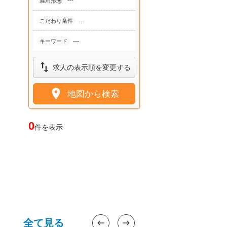
---
雇用形態
---
こだわり条件
---
キーワード

求人の表示順を変更する

地図から検索
0
件を表示
全て見る
west
east