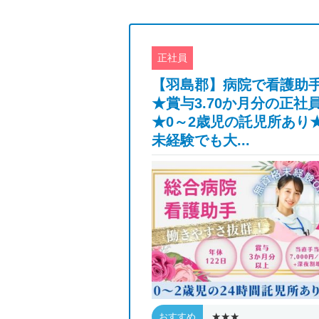
正社員
放課後デイ・公
【羽島郡】病院で看護助
床心理士・正社
★賞与3.70か月分の正社
★0～2歳児の託児所あり
未経験でも大...
★★★
おすすめ