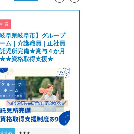
社員
正社員
岐阜県岐阜市】グループ
【名古屋市名東
ーム｜介護職員｜正社員
応住宅型有料老
託児所完備★賞与４か月
看護職｜正社員
★★資格取得支援★
｜月給312,00...
★★★
★★★
おすすめ
おすすめ