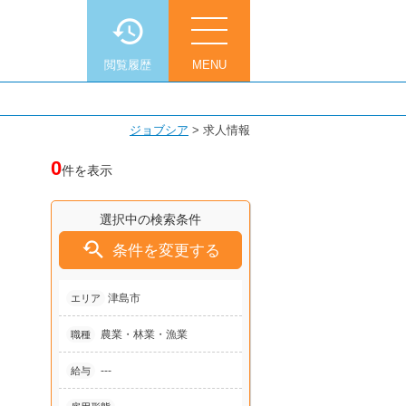
閲覧履歴
MENU
ジョブシア
>
求人情報
0
件を表示
選択中の検索条件

条件を変更する
津島市
エリア
農業・林業・漁業
職種
---
給与