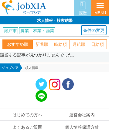
menu
履歴
MENU
求人情報・検索結果
条件の変更
瀬戸市
農業・林業・漁業
おすすめ順
新着順
時給順
月給順
日給順
該当する記事が見つかりませんでした。
ジョブシア
求人情報
はじめての方へ
運営会社案内
よくあるご質問
個人情報保護方針