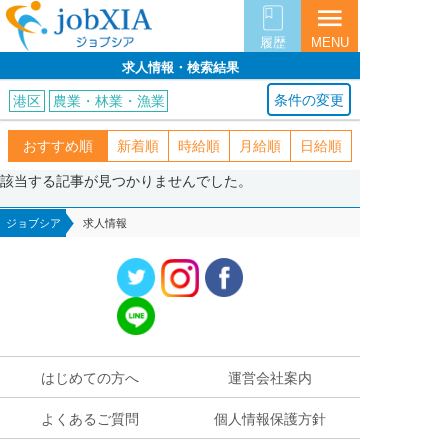
menu
履歴
MENU
求人情報・検索結果
条件の変更
港区
農業・林業・漁業
おすすめ順
新着順
時給順
月給順
日給順
該当する記事が見つかりませんでした。
ジョブシア
求人情報
はじめての方へ
運営会社案内
よくあるご質問
個人情報保護方針