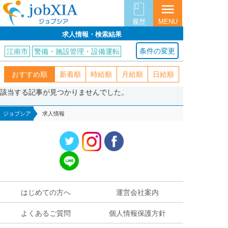
menu
履歴
MENU
求人情報・検索結果
条件の変更
江南市
警備・施設管理・設備運転
おすすめ順
新着順
時給順
月給順
日給順
該当する記事が見つかりませんでした。
ジョブシア
求人情報
はじめての方へ
運営会社案内
よくあるご質問
個人情報保護方針