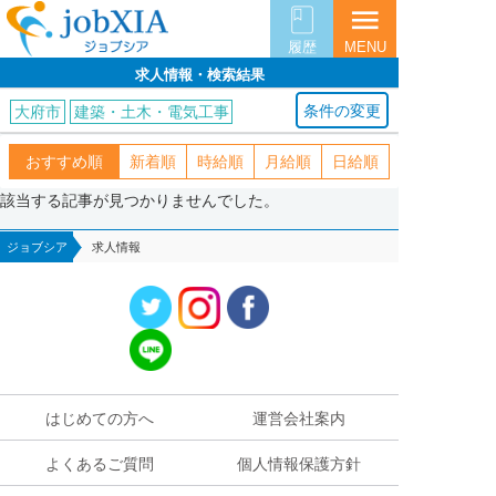
menu
履歴
MENU
求人情報・検索結果
条件の変更
大府市
建築・土木・電気工事
おすすめ順
新着順
時給順
月給順
日給順
該当する記事が見つかりませんでした。
ジョブシア
求人情報
はじめての方へ
運営会社案内
よくあるご質問
個人情報保護方針