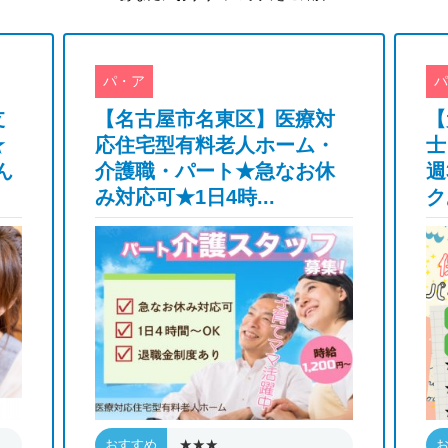
パ・ア
パ
支
【名古屋市名東区】医療対
【
★
応住宅型有料老人ホーム・
士
ん
介護職・パート★急なお休
週
み対応可★1日4時...
ク
★★★
おすすめ