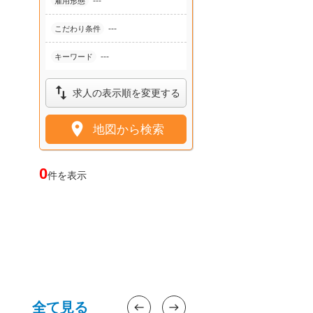
---
雇用形態
---
こだわり条件
---
キーワード

求人の表示順を変更する

地図から検索
0
件を表示
全て見る
west
east