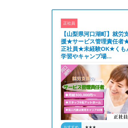
正社員
名東区】有料で
【山梨県河口湖町】就労
必須の介護職◎
援★サービス管理責任者
度ありのパート
正社員★未経験OK★くも
OK...
学習やキャンプ場...
★★★
おすすめ