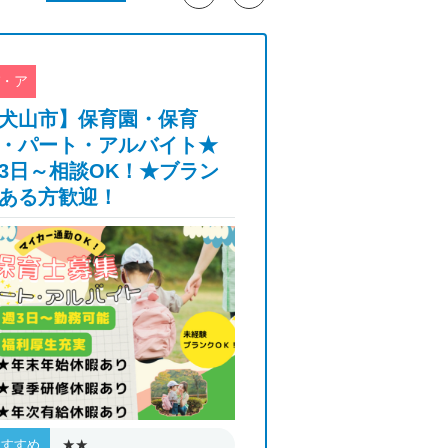
・ア
パ・ア
犬山市】保育園・保育
【中津川市】障
・パート・アルバイト★
｜生活支援員｜
3日～相談OK！★ブラン
与2か月★昇給
ある方歓迎！
登用あり
★★
★★
おすすめ
おすすめ