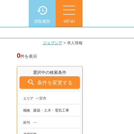
閲覧履歴
MENU
ジョブシア
>
求人情報
0
件を表示
選択中の検索条件

条件を変更する
一宮市
エリア
建築・土木・電気工事
職種
---
給与