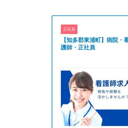
正社員
市】デイケア・
【知多郡東浦町】病院・
正社員｜日勤の
護師・正社員
120日｜託児所