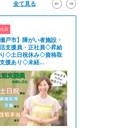
全て見る
west
east
社員
正社員
瀬戸市】障がい者施設・
【名古屋市南区
活支援員・正社員◇昇給
介護職員・正社
り◇土日祝休み◇資格取
分/年月残業1
支援あり◇未経...
当1万円研修あ