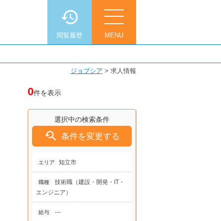
閲覧履歴
MENU
ジョブシア
>
求人情報
0
件を表示
選択中の検索条件

条件を変更する
知立市
エリア
技術職（建設・開発・IT・
職種
エンジニア）
---
給与