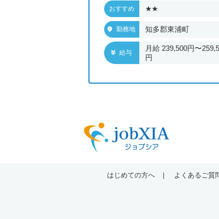
★★
おすすめ
古屋市
知多郡東浦町
勤務地
201,120円〜215,620
月給 239,500円〜259,5
給与
円
はじめての方へ
よくあるご質