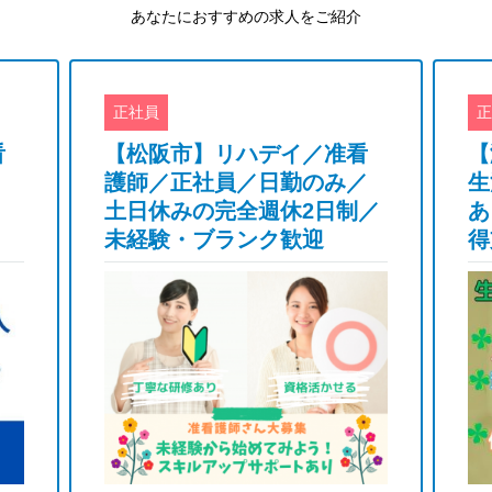
あなたにおすすめの求人をご紹介
正社員
正
看
【松阪市】リハデイ／准看
【
護師／正社員／日勤のみ／
生
土日休みの完全週休2日制／
あ
未経験・ブランク歓迎
得