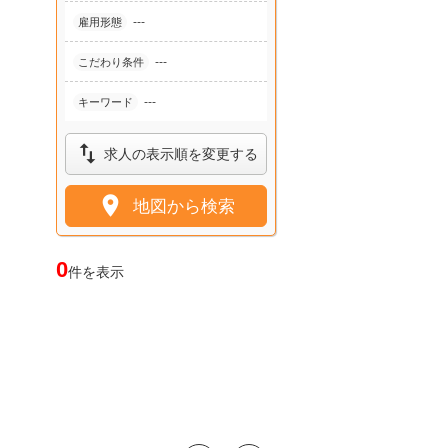
---
雇用形態
---
こだわり条件
---
キーワード

求人の表示順を変更する

地図から検索
0
件を表示