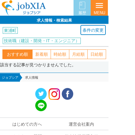
menu
履歴
MENU
求人情報・検索結果
条件の変更
東浦町
技術職（建設・開発・IT・エンジニア）
おすすめ順
新着順
時給順
月給順
日給順
該当する記事が見つかりませんでした。
ジョブシア
求人情報
はじめての方へ
運営会社案内