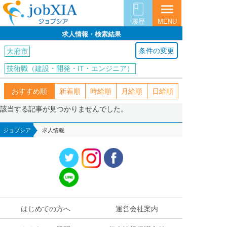
menu
履歴
MENU
求人情報・検索結果
条件の変更
大府市
技術職（建設・開発・IT・エンジニア）
おすすめ順
新着順
時給順
月給順
日給順
該当する記事が見つかりませんでした。
ジョブシア
求人情報
はじめての方へ
運営会社案内