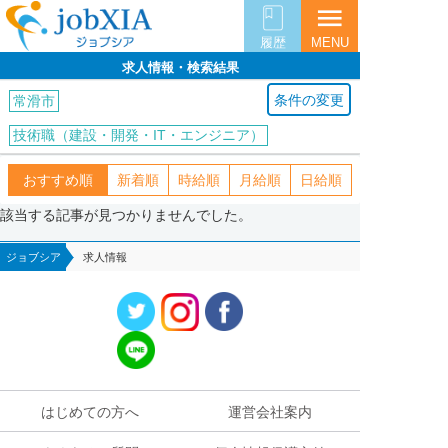
menu
履歴
MENU
求人情報・検索結果
条件の変更
常滑市
技術職（建設・開発・IT・エンジニア）
おすすめ順
新着順
時給順
月給順
日給順
該当する記事が見つかりませんでした。
ジョブシア
求人情報
はじめての方へ
運営会社案内