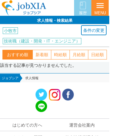
menu
履歴
MENU
求人情報・検索結果
条件の変更
小牧市
技術職（建設・開発・IT・エンジニア）
おすすめ順
新着順
時給順
月給順
日給順
該当する記事が見つかりませんでした。
ジョブシア
求人情報
はじめての方へ
運営会社案内