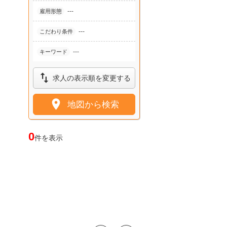
---
雇用形態
---
こだわり条件
---
キーワード

求人の表示順を変更する

地図から検索
0
件を表示