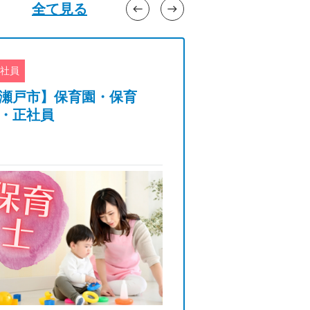
全て見る
west
east
社員
正社員
瀬戸市】保育園・保育
【名古屋市天白
・正社員
デイ・看護師・
与昇給あり◎年
残業少な目◎託.