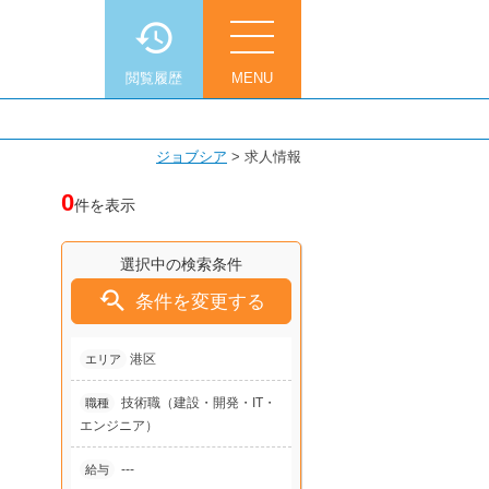
閲覧履歴
MENU
ジョブシア
>
求人情報
0
件を表示
選択中の検索条件

条件を変更する
港区
エリア
技術職（建設・開発・IT・
職種
エンジニア）
---
給与