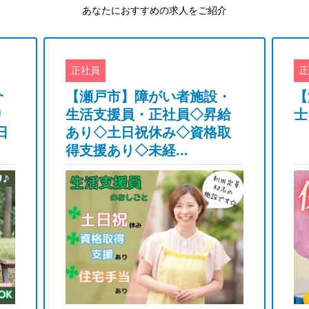
あなたにおすすめの求人をご紹介
正社員
正
介
【瀬戸市】障がい者施設・
【
り
生活支援員・正社員◇昇給
士
日
あり◇土日祝休み◇資格取
得支援あり◇未経...