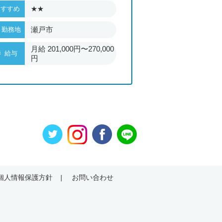
★★
★★★
おすすめ
おすすめ
瀬戸市
名古屋
勤務地
勤務地
月給 201,000円〜270,000
月給 207
給与
給与
円
円
個人情報保護方針
お問い合わせ