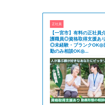
正社員
北区】有料・看
【一宮市】有料の正社員
員◆2023年4月
護職員◎資格取得支援あ
勤務◆未経験
◎未経験・ブランクOK◎
ぼなし◆
勤のみ相談OK◎...