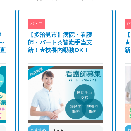
パ・ア
正
理
【多治見市】病院・看護
【
～
師・パート☆皆勤手当支
★
行直
給！★扶養内勤務OK！
新
★★★
おすすめ