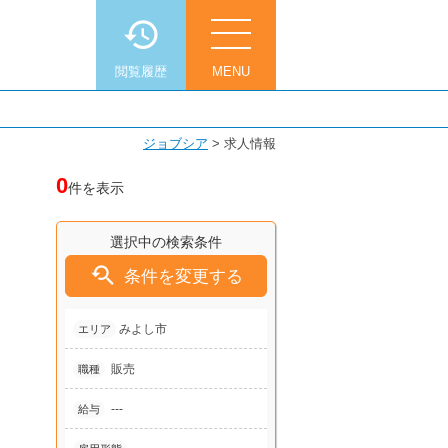
閲覧履歴
MENU
ジョブシア
>
求人情報
0
件を表示
選択中の検索条件

条件を変更する
みよし市
エリア
販売
職種
---
給与