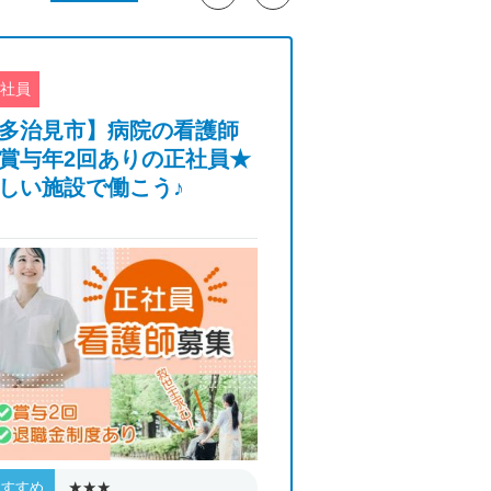
社員
正社員
多治見市】病院の看護師
【豊橋市】特別
賞与年2回ありの正社員★
ーム・介護職・
しい施設で働こう♪
与4.27か月分
日◎
★★★
★★★
おすすめ
おすすめ