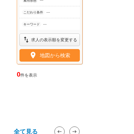
---
雇用形態
---
こだわり条件
---
キーワード

求人の表示順を変更する

地図から検索
0
件を表示
全て見る
west
east