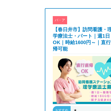
パ・ア
昭和区】保育園
【春日井市】訪問看護・
正社員★川名駅
学療法士・パート｜週1日
間休日126日◆
OK｜時給1600円～｜直
.
帰可能
★
おすすめ