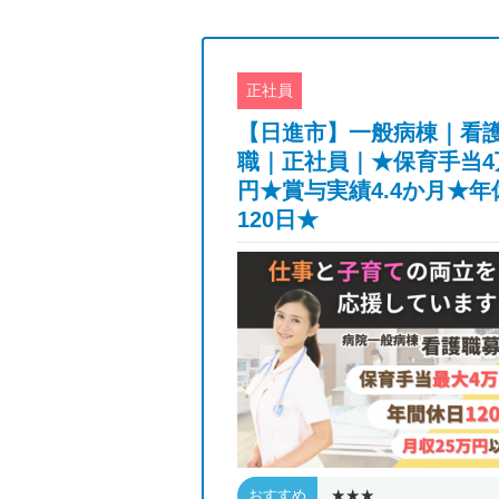
正社員
大手病院の助産
【日進市】一般病棟｜看
月分の正社員
職｜正社員｜★保育手当4
託児所あり★年
円★賞与実績4.4か月★年
120日★
★
★★★
おすすめ