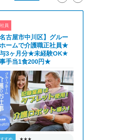
社員
正社員
名古屋市中川区】グルー
【岐阜市】老健
ホームで介護職正社員★
士★賞与3カ月
与3ヶ月分★未経験OK★
★3歳年度末ま
事手当1食200円★
り★年間休日1
★★★
★★★
おすすめ
おすすめ