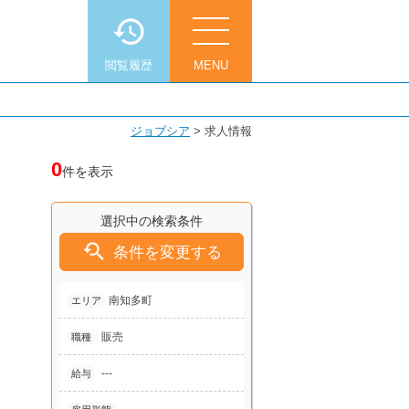
閲覧履歴
MENU
ジョブシア
>
求人情報
0
件を表示
選択中の検索条件

条件を変更する
南知多町
エリア
販売
職種
---
給与