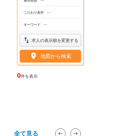
---
雇用形態
---
こだわり条件
---
キーワード

求人の表示順を変更する

地図から検索
0
件を表示
全て見る
west
east