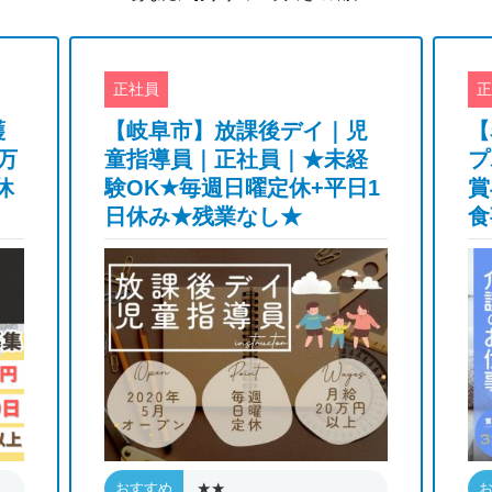
正社員
正
護
【岐阜市】放課後デイ｜児
【
万
童指導員｜正社員｜★未経
プ
休
験OK★毎週日曜定休+平日1
賞
日休み★残業なし★
食
★★
おすすめ