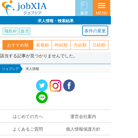
menu
履歴
MENU
求人情報・検索結果
条件の変更
飛島村
販売
おすすめ順
新着順
時給順
月給順
日給順
該当する記事が見つかりませんでした。
ジョブシア
求人情報
はじめての方へ
運営会社案内
よくあるご質問
個人情報保護方針