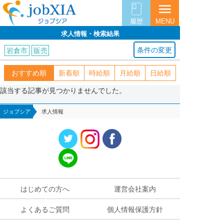
menu
履歴
MENU
求人情報・検索結果
条件の変更
岩倉市
販売
おすすめ順
新着順
時給順
月給順
日給順
該当する記事が見つかりませんでした。
ジョブシア
求人情報
はじめての方へ
運営会社案内
よくあるご質問
個人情報保護方針