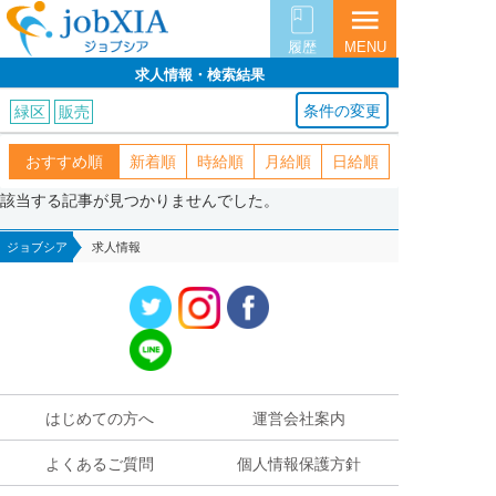
menu
履歴
MENU
求人情報・検索結果
条件の変更
緑区
販売
おすすめ順
新着順
時給順
月給順
日給順
該当する記事が見つかりませんでした。
ジョブシア
求人情報
はじめての方へ
運営会社案内
よくあるご質問
個人情報保護方針