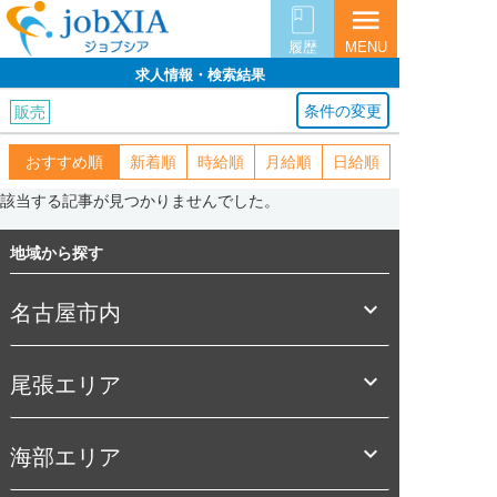
menu
履歴
MENU
求人情報・検索結果
条件の変更
販売
おすすめ順
新着順
時給順
月給順
日給順
該当する記事が見つかりませんでした。
地域から探す

名古屋市内

尾張エリア

海部エリア