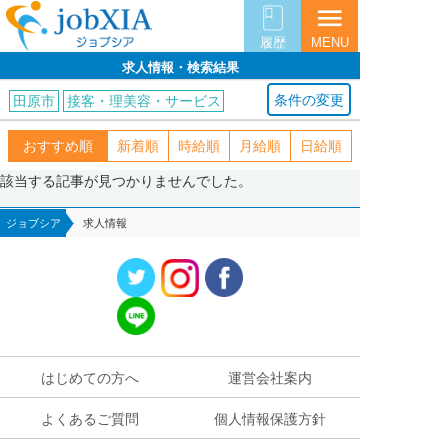
menu
履歴
MENU
求人情報・検索結果
条件の変更
田原市
接客・理美容・サービス
おすすめ順
新着順
時給順
月給順
日給順
該当する記事が見つかりませんでした。
ジョブシア
求人情報
はじめての方へ
運営会社案内
よくあるご質問
個人情報保護方針