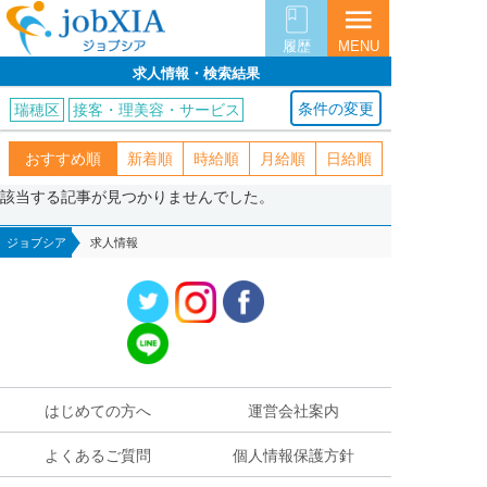
menu
履歴
MENU
求人情報・検索結果
条件の変更
瑞穂区
接客・理美容・サービス
おすすめ順
新着順
時給順
月給順
日給順
該当する記事が見つかりませんでした。
ジョブシア
求人情報
はじめての方へ
運営会社案内
よくあるご質問
個人情報保護方針