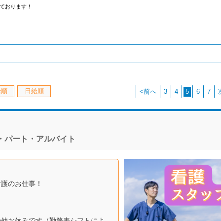
ております！
給順
日給順
<前へ
3
4
5
6
7
・パート・アルバイト
看護のお仕事！
の他お休みです（勤務表シフトによ