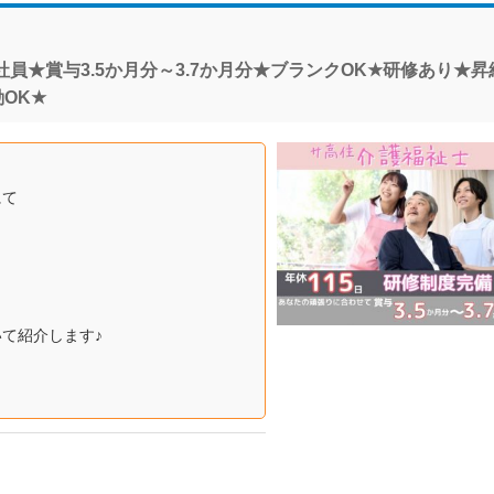
員★賞与3.5か月分～3.7か月分★ブランクOK★研修あり★昇
OK★
にて
て紹介します♪