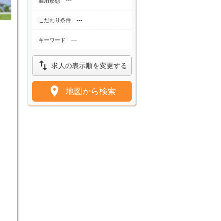
---
雇用形態
---
こだわり条件
---
キーワード

求人の表示順を変更する

地図から検索