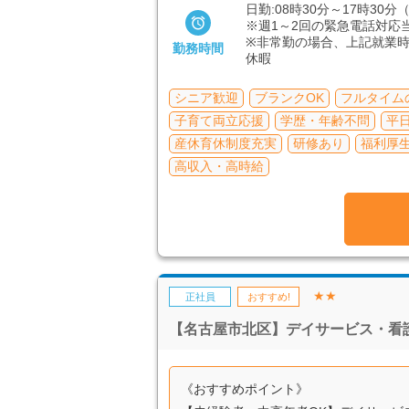
日勤:08時30分～17時30分

※週1～2回の緊急電話対応
※非常勤の場合、上記就業
勤務時間
休暇
シニア歓迎
ブランクOK
フルタイム
子育て両立応援
学歴・年齢不問
平
産休育休制度充実
研修あり
福利厚
高収入・高時給
★★
正社員
おすすめ!
【名古屋市北区】デイサービス・看
《おすすめポイント》