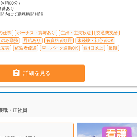
（休憩60分）
当番あり
時間内にて勤務時間相談
の仕事
ボーナス・賞与あり
主婦・主夫歓迎
交通費支給
日のみ勤務
昇給あり
有資格者歓迎
未経験・初心者OK
生充実
経験者優遇
車・バイク通勤OK
週4日以上
長期

詳細を見る
護職・正社員