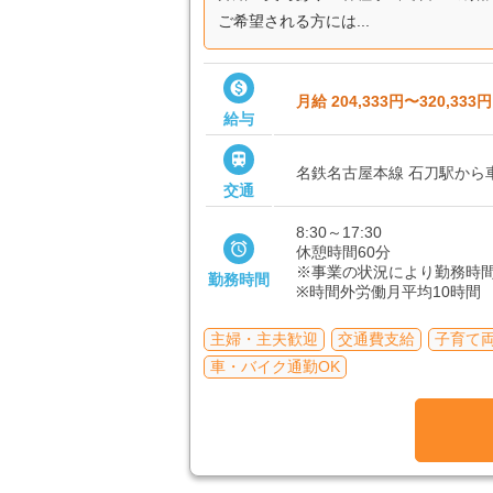
ご希望される方には...

月給 204,333円〜320,333円
給与

名鉄名古屋本線 石刀駅から車
交通
8:30～17:30

休憩時間60分
※事業の状況により勤務時
勤務時間
※時間外労働月平均10時間
主婦・主夫歓迎
交通費支給
子育て
車・バイク通勤OK