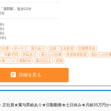
「蒲郡駅」徒歩12分
2分
分)
分)
分)
0分)
の仕事
ボーナス・賞与あり
主婦・主夫歓迎
交通費支給
歴・年齢不問
昇給あり
昼からの仕事
有資格者歓迎
朝からの仕
車・バイク通勤OK
週4日以上
長期

詳細を見る
・正社員★賞与昇給あり★日勤勤務★土日休み★月給35万円か