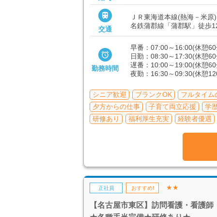

ＪＲ東海道本線(熱海－米原)
名鉄蒲郡線「蒲郡駅」徒歩1
交通
早番：07:00～16:00(休憩60

日勤：08:30～17:30(休憩60
遅番：10:00～19:00(休憩60
勤務時間
夜勤：16:30～09:30(休憩12
シニア歓迎
ブランクOK
フルタイム
夕方からの仕事
子育て両立応援
学
研修あり
福利厚生充実
経験者優遇
★★
正社員
おすすめ!
【名古屋市東区】訪問看護・看護師