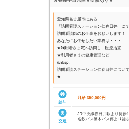
★各種手当完備★研修あり★
愛知県名古屋市にある
「訪問看護ステーション仁春日井」に
訪問看護師のお仕事をお願いします！
あなたにお任せしたい業務は・・・
★利用者さま宅へ訪問し、医療措置
★利用者さまの健康管理など
&nbsp;
訪問看護ステーション仁春日井につい
★...

月給 350,000円
給与

JR中央線春日井駅より徒歩1
名鉄バス篠木バス停より徒歩
交通