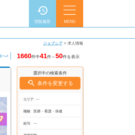
閲覧履歴
MENU
ジョブシア
>
求人情報
1660
41
50
次へ>
件中
件～
件を表示
選択中の検索条件

条件を変更する
---
エリア
医療・看護・保健
職種
---
給与