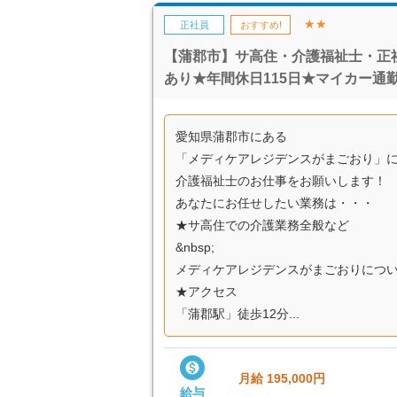
★★
正社員
おすすめ!
【蒲郡市】サ高住・介護福祉士・正社
あり★年間休日115日★マイカー通勤
愛知県蒲郡市にある
「メディケアレジデンスがまごおり」
介護福祉士のお仕事をお願いします！
あなたにお任せしたい業務は・・・
★サ高住での介護業務全般など
&nbsp;
メディケアレジデンスがまごおりについ
★アクセス
「蒲郡駅」徒歩12分...

月給 195,000円
給与