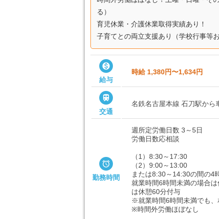
る）
育児休業・介護休業取得実績あり！
子育てとの両立支援あり（学校行事等お休

時給 1,380円〜1,634円
給与

名鉄名古屋本線 石刀駅から車
交通
週所定労働日数 3～5日
労働日数応相談
（1）8:30～17:30

（2）9:00～13:00
または8:30～14:30の間の
勤務時間
就業時間6時間未満の場合は
は休憩60分付与
※就業時間6時間未満でも
※時間外労働ほぼなし