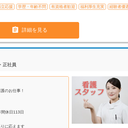
両立応援
学歴・年齢不問
有資格者歓迎
福利厚生充実
経験者優

詳細を見る
・正社員
看護のお仕事！
間休日113日
張りに応えます