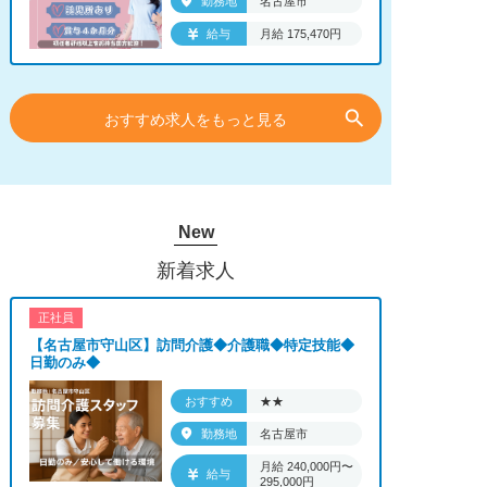
勤務地
名古屋市
給与
月給 175,470円
search
おすすめ求人をもっと見る
New
新着求人
正社員
【名古屋市守山区】訪問介護◆介護職◆特定技能◆
日勤のみ◆
おすすめ
★★
勤務地
名古屋市
月給 240,000円〜
給与
295,000円