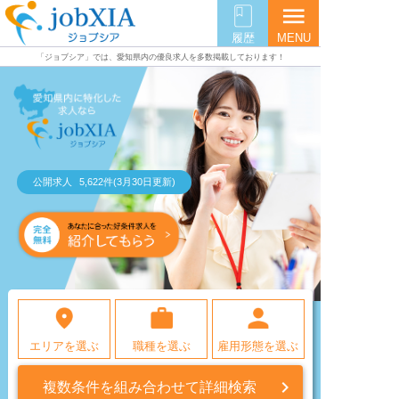
menu
履歴
MENU
「ジョブシア」では、愛知県内の優良求人を多数掲載しております！
公開求人
5,622
件
(
3月30日
更新)
エリアを選ぶ
職種を選ぶ
雇用形態を選ぶ

複数条件を組み合わせて詳細検索