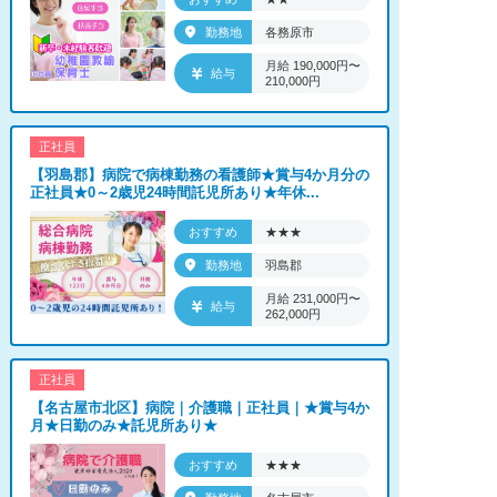
勤務地
各務原市
月給 190,000円〜
給与
210,000円
正社員
【羽島郡】病院で病棟勤務の看護師★賞与4か月分の
正社員★0～2歳児24時間託児所あり★年休...
おすすめ
★★★
勤務地
羽島郡
月給 231,000円〜
給与
262,000円
正社員
【名古屋市北区】病院｜介護職｜正社員｜★賞与4か
月★日勤のみ★託児所あり★
おすすめ
★★★