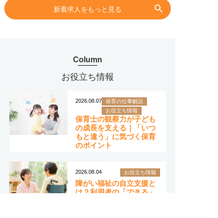
search
新着求人をもっと見る
Column
お役立ち情報
2026.08.07
保育の仕事解説
お役立ち情報
保育士の観察力が子ども
の成長を支える｜「いつ
もと違う」に気づく保育
のポイント
2026.08.04
お役立ち情報
障がい福祉の自立支援と
は？利用者の「できる」
を支える関わり方と実践
ポイント